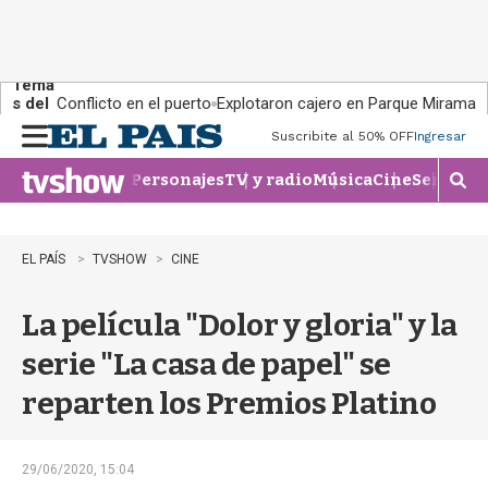
Tema
s del
Conflicto en el puerto
Explotaron cajero en Parque Miramar
día:
Suscribite al 50% OFF
Ingresar
M
e
Personajes
TV y radio
Música
Cine
Series
Te
n
M
u
o
s
t
EL PAÍS
TVSHOW
CINE
r
a
La película "Dolor y gloria" y la
r
b
serie "La casa de papel" se
�
s
reparten los Premios Platino
q
u
e
d
29/06/2020, 15:04