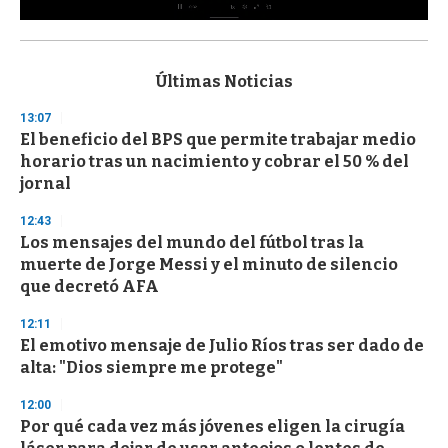
0
s
e
c
Últimas Noticias
o
n
13:07
d
El beneficio del BPS que permite trabajar medio
s
o
horario tras un nacimiento y cobrar el 50 % del
f
jornal
3
3
s
12:43
e
Los mensajes del mundo del fútbol tras la
c
muerte de Jorge Messi y el minuto de silencio
o
n
que decretó AFA
d
s
12:11
El emotivo mensaje de Julio Ríos tras ser dado de
alta: "Dios siempre me protege"
12:00
Por qué cada vez más jóvenes eligen la cirugía