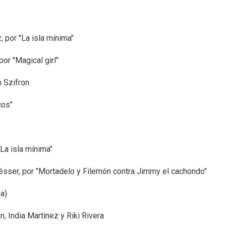
, por "La isla mínima"
or "Magical girl"
n Szifron
cos"
"La isla mínima"
 Fésser, por "Mortadelo y Filemón contra Jimmy el cachondo"
a)
n, India Martínez y Riki Rivera