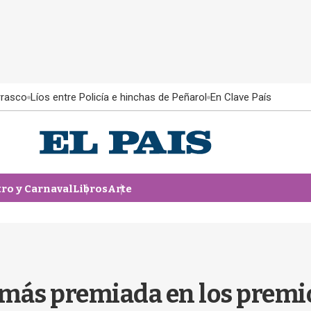
rrasco
Líos entre Policía e hinchas de Peñarol
En Clave País
tro y Carnaval
Libros
Arte
a más premiada en los prem