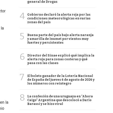
general de Drogas
ctor
4
Gobierno declaró la alerta roja por las
condiciones meteorológicas en varias
zonas del país
 la
5
Buena parte del país bajo alerta naranja
y amarilla de Inumet por vientos muy
fuertes y persistentes
6
Director del Sinae explicó qué implica la
alerta roja para zonas costeras y qué
pasa con las clases
7
El boleto ganador de la Lotería Nacional
de España del jueves 6 de agosto de 2026 y
los números con reintegro
8
La confesión de una uruguaya en "Ahora
Caigo" Argentina que descolocó a Darío
en la
Barassi y se hizo viral
nio