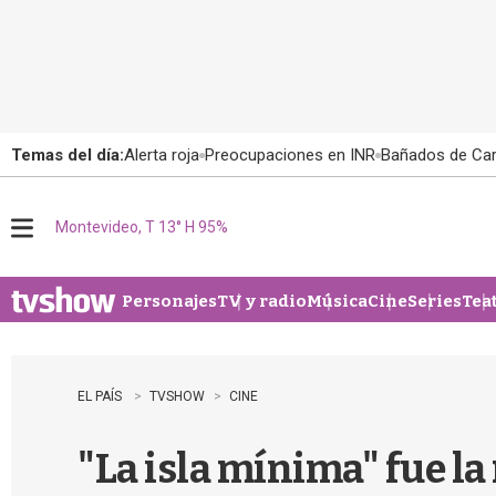
Temas del día:
Alerta roja
Preocupaciones en INR
Bañados de Ca
Montevideo, T 13° H 95%
M
e
n
u
Personajes
TV y radio
Música
Cine
Series
Tea
EL PAÍS
TVSHOW
CINE
"La isla mínima" fue l