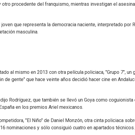
y otro procedente del franquismo, mientras investigan el asesin
 al joven que representa la democracia naciente, interpretado por 
retación masculina.
ado al mismo en 2013 con otra película policiaca, "Grupo 7", un 
ntón de gente" que hace veinte años decidió hacer cine en Andaluc
", dijo Rodríguez, que también se llevó un Goya como coguionista
 España en los premios Ariel mexicanos.
ompetidora, "El Niño" de Daniel Monzón, otra cinta policiaca sob
on 16 nominaciones y sólo consiguió cuatro en apartados técnicos.