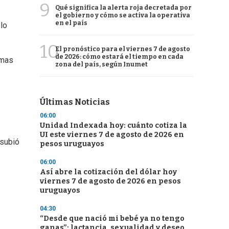
9
Qué significa la alerta roja decretada por
el gobierno y cómo se activa la operativa
en el país
 lo
10
El pronóstico para el viernes 7 de agosto
de 2026: cómo estará el tiempo en cada
imas
zona del país, según Inumet
Últimas Noticias
06:00
Unidad Indexada hoy: cuánto cotiza la
UI este viernes 7 de agosto de 2026 en
 subió
pesos uruguayos
06:00
Así abre la cotización del dólar hoy
viernes 7 de agosto de 2026 en pesos
uruguayos
04:30
“Desde que nació mi bebé ya no tengo
ganas”: lactancia, sexualidad y deseo