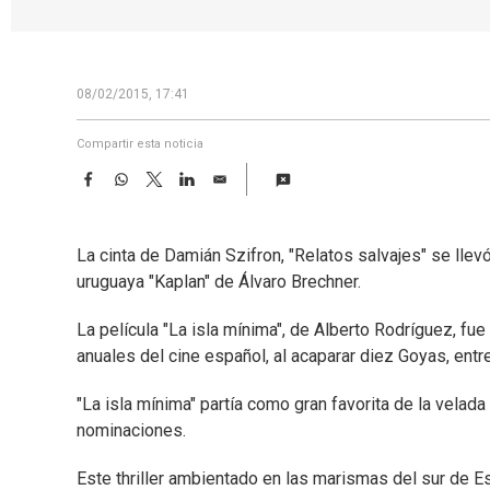
08/02/2015, 17:41
Compartir esta noticia
F
W
T
L
E
a
h
w
i
m
c
a
i
n
a
e
t
t
k
i
La cinta de Damián Szifron, "Relatos salvajes" se llev
b
s
t
e
l
o
A
e
d
uruguaya "Kaplan" de Álvaro Brechner.
o
p
r
I
k
p
n
La película "La isla mínima", de Alberto Rodríguez, fu
anuales del cine español, al acaparar diez Goyas, entre 
"La isla mínima" partía como gran favorita de la vela
nominaciones.
Este thriller ambientado en las marismas del sur de E