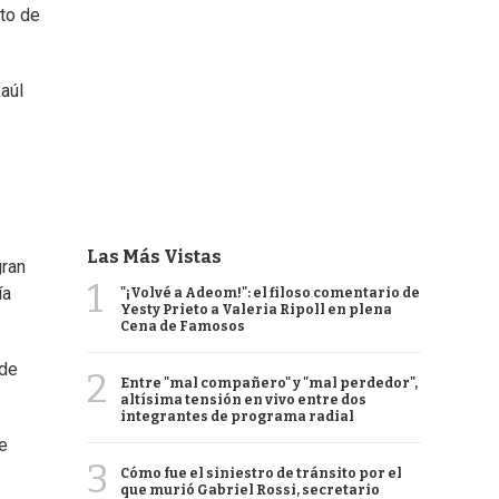
ato de
Raúl
Las Más Vistas
gran
1
ía
"¡Volvé a Adeom!": el filoso comentario de
Yesty Prieto a Valeria Ripoll en plena
Cena de Famosos
 de
2
Entre "mal compañero" y "mal perdedor",
altísima tensión en vivo entre dos
integrantes de programa radial
re
3
Cómo fue el siniestro de tránsito por el
que murió Gabriel Rossi, secretario