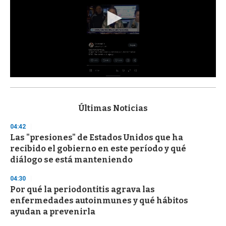
0
s
e
c
Últimas Noticias
o
n
04:42
d
Las "presiones" de Estados Unidos que ha
s
o
recibido el gobierno en este período y qué
f
diálogo se está manteniendo
3
3
s
04:30
e
Por qué la periodontitis agrava las
c
enfermedades autoinmunes y qué hábitos
o
n
ayudan a prevenirla
d
s