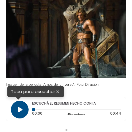
Imagen de la película "Amos del universo".
Foto: Difusión.
×
Toca para escuchar
ESCUCHÁ EL RESUMEN HECHO CON IA
Tiempo transcurrido: 0 segundos
Durac
00:00
00:44