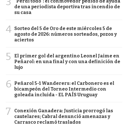
3
"Perdí todo": el conmovedor pedido de ayuda
de una periodista deportiva tras incendio de
su casa
4
Sorteo del 5 de Oro de este miércoles 5 de
agosto de 2026: números sorteados, pozos y
aciertos
5
El primer gol del argentino Leonel Jaime en
Peñarol: en una final y con una definición de
lujo
6
Peñarol 5-1 Wanderers: el Carbonero es el
bicampeón del Torneo Intermedio con
goleada incluida - EL PAÍS Uruguay
7
Conexión Ganadera: Justicia prorrogó las
cautelares; Cabral denunció amenazas y
Carrasco reclamó traslados