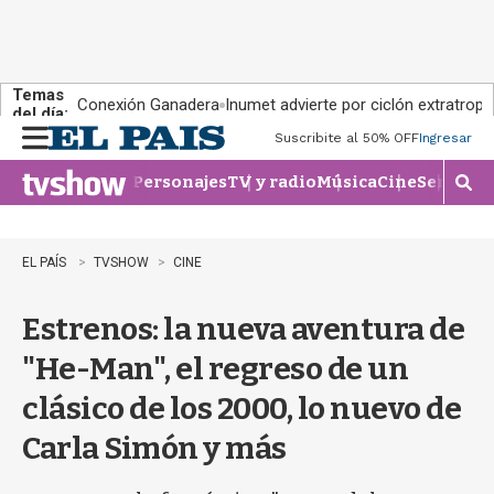
Temas
Conexión Ganadera
Inumet advierte por ciclón extratropi
del día:
Suscribite al 50% OFF
Ingresar
M
e
Personajes
TV y radio
Música
Cine
Series
Te
n
M
u
o
s
t
EL PAÍS
TVSHOW
CINE
r
a
Estrenos: la nueva aventura de
r
b
"He-Man", el regreso de un
�
s
clásico de los 2000, lo nuevo de
q
u
Carla Simón y más
e
d