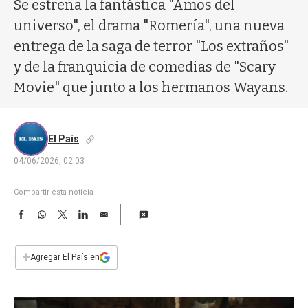
a
Se estrena la fantástica "Amos del
universo", el drama "Romería", una nueva
entrega de la saga de terror "Los extraños"
y de la franquicia de comedias de "Scary
Movie" que junto a los hermanos Wayans.
El País
04/06/2026, 02:03
Compartir esta noticia
F
W
T
L
E
a
h
w
i
m
c
a
i
n
a
e
t
t
k
i
+
Agregar El País en
b
s
t
e
l
o
A
e
d
o
p
r
I
k
p
n