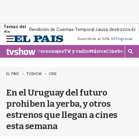
Temas del
Rendición de Cuentas
Temporal causa destrozos
En 
día:
Suscribite al 50% OFF
Ingresar
M
e
Personajes
TV y radio
Música
Cine
Series
Te
n
M
u
o
s
t
EL PAÍS
TVSHOW
CINE
r
a
En el Uruguay del futuro
r
b
prohiben la yerba, y otros
�
s
estrenos que llegan a cines
q
u
esta semana
e
d