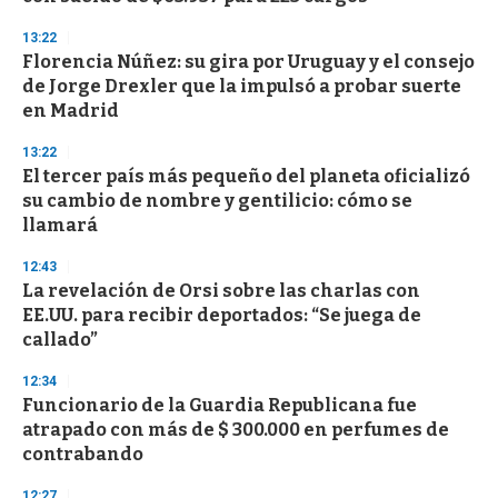
f
3
13:22
3
s
Florencia Núñez: su gira por Uruguay y el consejo
e
de Jorge Drexler que la impulsó a probar suerte
c
en Madrid
o
n
d
13:22
s
El tercer país más pequeño del planeta oficializó
su cambio de nombre y gentilicio: cómo se
llamará
12:43
La revelación de Orsi sobre las charlas con
EE.UU. para recibir deportados: “Se juega de
callado”
12:34
Funcionario de la Guardia Republicana fue
atrapado con más de $ 300.000 en perfumes de
contrabando
12:27