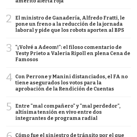
ameritó alerta roja
2
El ministro de Ganadería, Alfredo Fratti, le
pone un freno a la reducción de la jornada
laboral y pide que los robots aporten al BPS
3
"¡Volvé a Adeom!": el filoso comentario de
Yesty Prieto a Valeria Ripoll en plena Cena de
Famosos
4
Con Perrone y Manini distanciados, el FA no
tiene asegurados los votos para la
aprobación de la Rendición de Cuentas
5
Entre "mal compañero" y "mal perdedor",
altísima tensión en vivo entre dos
integrantes de programa radial
6
Cómo fue el siniestro de tránsito por el que