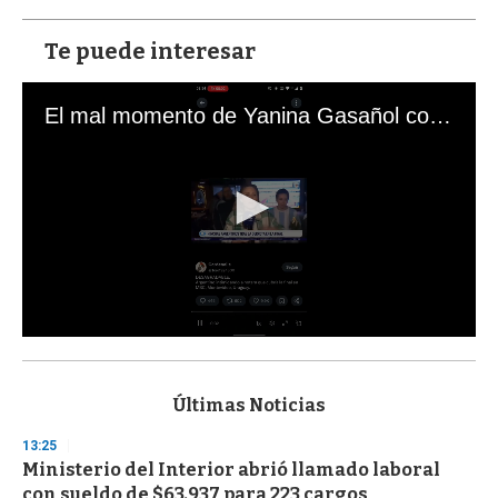
Te puede interesar
El mal momento de Yanina Gasañol con un hincha argentino en "Subrayado"
0
s
e
c
Últimas Noticias
o
n
13:25
d
Ministerio del Interior abrió llamado laboral
s
o
con sueldo de $63.937 para 223 cargos