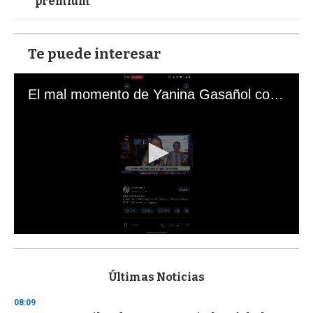
premium
Te puede interesar
El mal momento de Yanina Gasañol con un hincha argentino en "Subrayado"
0
s
e
c
Últimas Noticias
o
n
08:09
d