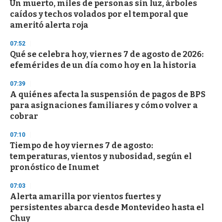
Un muerto, miles de personas sin luz, árboles
s
o
caídos y techos volados por el temporal que
f
ameritó alerta roja
3
3
s
07:52
e
Qué se celebra hoy, viernes 7 de agosto de 2026:
c
efemérides de un día como hoy en la historia
o
n
d
07:39
s
A quiénes afecta la suspensión de pagos de BPS
para asignaciones familiares y cómo volver a
cobrar
07:10
Tiempo de hoy viernes 7 de agosto:
temperaturas, vientos y nubosidad, según el
pronóstico de Inumet
07:03
Alerta amarilla por vientos fuertes y
persistentes abarca desde Montevideo hasta el
Chuy