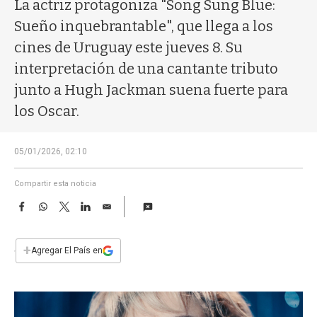
a
La actriz protagoniza "Song Sung Blue:
Sueño inquebrantable", que llega a los
cines de Uruguay este jueves 8. Su
interpretación de una cantante tributo
junto a Hugh Jackman suena fuerte para
los Oscar.
05/01/2026, 02:10
Compartir esta noticia
F
W
T
L
E
a
h
w
i
m
c
a
i
n
a
e
t
t
k
i
+
Agregar El País en
b
s
t
e
l
o
A
e
d
o
p
r
I
k
p
n