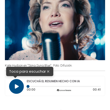
Kate Hudson en "Song Sung Blue".
Foto: Difusión.
×
Toca para escuchar
ESCUCHÁ EL RESUMEN HECHO CON IA
Tiempo transcurrido: 0 segundos
Durac
00:00
00:41