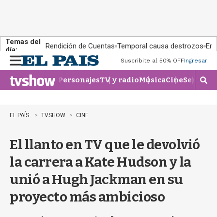
Temas del
Rendición de Cuentas
Temporal causa destrozos
En 
día:
Suscribite al 50% OFF
Ingresar
M
e
Personajes
TV y radio
Música
Cine
Series
Te
n
M
u
o
s
t
EL PAÍS
TVSHOW
CINE
r
a
El llanto en TV que le devolvió
r
b
la carrera a Kate Hudson y la
�
s
unió a Hugh Jackman en su
q
u
proyecto más ambicioso
e
d