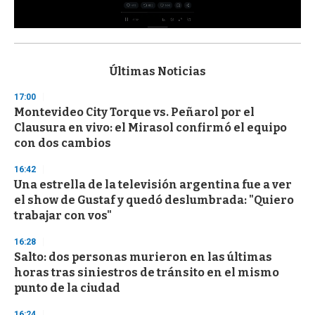
0
s
e
c
Últimas Noticias
o
n
17:00
d
Montevideo City Torque vs. Peñarol por el
s
o
Clausura en vivo: el Mirasol confirmó el equipo
f
con dos cambios
3
3
s
16:42
e
Una estrella de la televisión argentina fue a ver
c
el show de Gustaf y quedó deslumbrada: "Quiero
o
n
trabajar con vos"
d
s
16:28
Salto: dos personas murieron en las últimas
horas tras siniestros de tránsito en el mismo
punto de la ciudad
16:24