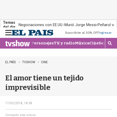
Temas
Negociaciones con EE.UU.
Murió Jorge Messi
Peñarol vs
del día:
Suscribite al 50% OFF
Ingresar
M
e
Personajes
TV y radio
Música
Cine
Series
Te
n
M
u
o
s
t
EL PAÍS
TVSHOW
CINE
r
a
El amor tiene un tejido
r
b
imprevisible
�
s
q
u
17/02/2018, 18:38
e
d
Compartir esta noticia