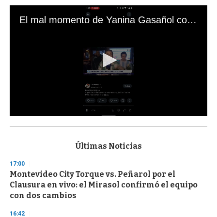
El mal momento de Yanina Gasañol con un hincha argentino en "Subrayado"
0
s
e
c
Últimas Noticias
o
n
17:00
d
Montevideo City Torque vs. Peñarol por el
s
o
Clausura en vivo: el Mirasol confirmó el equipo
f
con dos cambios
3
3
s
16:42