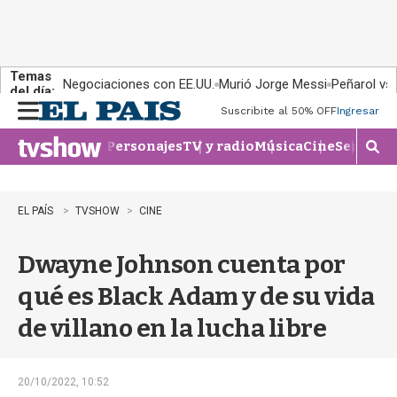
Temas
Negociaciones con EE.UU.
Murió Jorge Messi
Peñarol vs
del día:
Suscribite al 50% OFF
Ingresar
M
e
Personajes
TV y radio
Música
Cine
Series
Te
n
M
u
o
s
t
EL PAÍS
TVSHOW
CINE
r
a
Dwayne Johnson cuenta por
r
b
qué es Black Adam y de su vida
�
s
de villano en la lucha libre
q
u
e
d
20/10/2022, 10:52