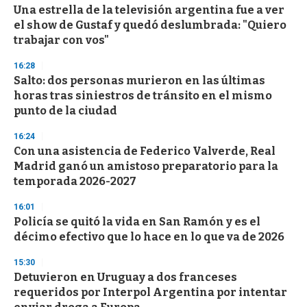
e
Una estrella de la televisión argentina fue a ver
c
el show de Gustaf y quedó deslumbrada: "Quiero
o
n
trabajar con vos"
d
s
16:28
Salto: dos personas murieron en las últimas
horas tras siniestros de tránsito en el mismo
punto de la ciudad
16:24
Con una asistencia de Federico Valverde, Real
Madrid ganó un amistoso preparatorio para la
temporada 2026-2027
16:01
Policía se quitó la vida en San Ramón y es el
décimo efectivo que lo hace en lo que va de 2026
15:30
Detuvieron en Uruguay a dos franceses
requeridos por Interpol Argentina por intentar