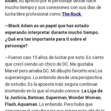
Adam
, su aprecio por el personaje desde hace
mucho tiempo y sus conexiones con sus días de
lucha libre profesional como
The Rock
.
—Black Adam es un papel que has estado
esperando interpretar durante mucho tiempo.
¿Qué era tan importante para ti sobre el
personaje?
—Fueron casi 15 años de luchar por esto. Es cierto
que crecí siendo un chico de DC. Me gustaba
Marvel pero amaba DC. Mi dibujito favorito era Los
superamigos. Lo entiendo desde una perspectiva
de estudio. Es la apuesta más segura continuar
invirtiendo en lo que el mundo conoce.
La Liga de
la Justicia
,
Batman
,
Superman
,
Wonder Woman
,
Flash
,
Aquaman
. Lo entiendo. Pero hubo que
convencer al estudio para que mirara más allá de la