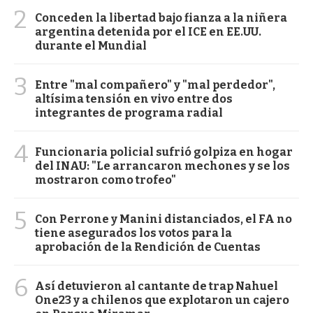
2
Conceden la libertad bajo fianza a la niñera
argentina detenida por el ICE en EE.UU.
durante el Mundial
3
Entre "mal compañero" y "mal perdedor",
altísima tensión en vivo entre dos
integrantes de programa radial
4
Funcionaria policial sufrió golpiza en hogar
del INAU: "Le arrancaron mechones y se los
mostraron como trofeo"
5
Con Perrone y Manini distanciados, el FA no
tiene asegurados los votos para la
aprobación de la Rendición de Cuentas
6
Así detuvieron al cantante de trap Nahuel
One23 y a chilenos que explotaron un cajero