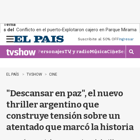
Tema
s del
Conflicto en el puerto
Explotaron cajero en Parque Miramar
día:
Suscribite al 50% OFF
Ingresar
M
e
Personajes
TV y radio
Música
Cine
Series
Te
n
M
u
o
s
t
EL PAÍS
TVSHOW
CINE
r
a
"Descansar en paz", el nuevo
r
b
thriller argentino que
�
s
construye tensión sobre un
q
u
atentado que marcó la historia
e
d