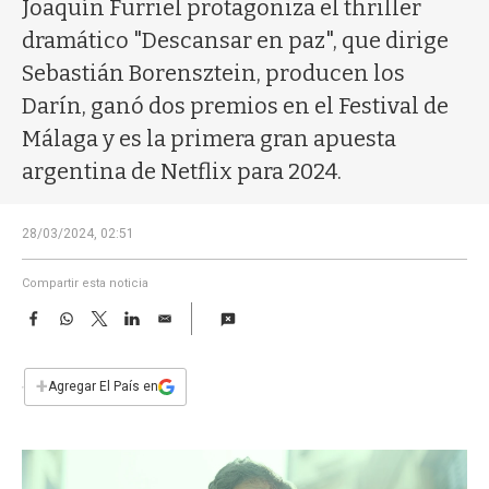
a
Joaquín Furriel protagoniza el thriller
dramático "Descansar en paz", que dirige
Sebastián Borensztein, producen los
Darín, ganó dos premios en el Festival de
Málaga y es la primera gran apuesta
argentina de Netflix para 2024.
28/03/2024, 02:51
Compartir esta noticia
F
W
T
L
E
a
h
w
i
m
c
a
i
n
a
e
t
t
k
i
+
Agregar El País en
b
s
t
e
l
o
A
e
d
o
p
r
I
k
p
n