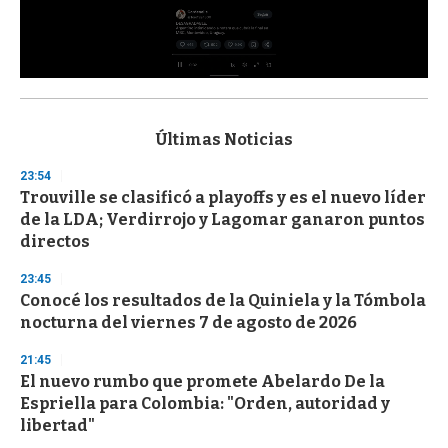
0
s
e
c
Últimas Noticias
o
n
23:54
d
Trouville se clasificó a playoffs y es el nuevo líder
s
o
de la LDA; Verdirrojo y Lagomar ganaron puntos
f
directos
3
3
s
23:45
e
Conocé los resultados de la Quiniela y la Tómbola
c
nocturna del viernes 7 de agosto de 2026
o
n
d
21:45
s
El nuevo rumbo que promete Abelardo De la
Espriella para Colombia: "Orden, autoridad y
libertad"