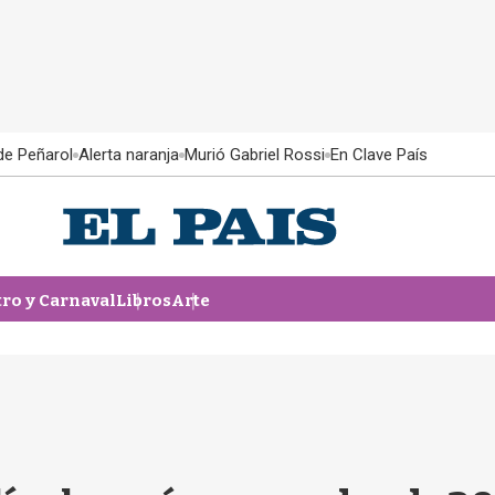
 de Peñarol
Alerta naranja
Murió Gabriel Rossi
En Clave País
tro y Carnaval
Libros
Arte