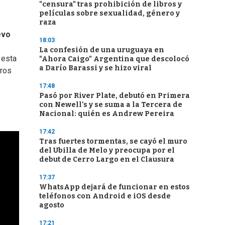
"censura" tras prohibición de libros y
películas sobre sexualidad, género y
raza
evo
18:03
La confesión de una uruguaya en
 esta
"Ahora Caigo" Argentina que descolocó
a Darío Barassi y se hizo viral
tros
17:48
Pasó por River Plate, debutó en Primera
con Newell's y se suma a la Tercera de
Nacional: quién es Andrew Pereira
17:42
Tras fuertes tormentas, se cayó el muro
del Ubilla de Melo y preocupa por el
debut de Cerro Largo en el Clausura
17:37
WhatsApp dejará de funcionar en estos
teléfonos con Android e iOS desde
agosto
17:21