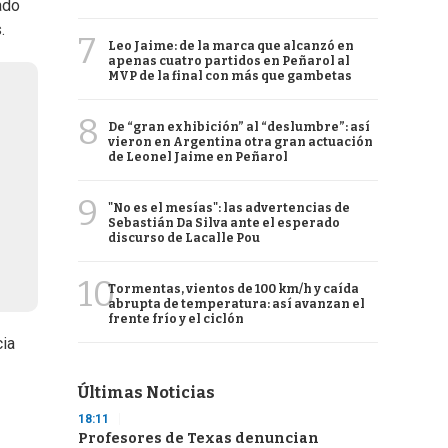
ado
.
7
Leo Jaime: de la marca que alcanzó en
apenas cuatro partidos en Peñarol al
MVP de la final con más que gambetas
8
De “gran exhibición” al “deslumbre”: así
vieron en Argentina otra gran actuación
de Leonel Jaime en Peñarol
9
"No es el mesías": las advertencias de
Sebastián Da Silva ante el esperado
discurso de Lacalle Pou
10
Tormentas, vientos de 100 km/h y caída
abrupta de temperatura: así avanzan el
frente frío y el ciclón
cia
Últimas Noticias
18:11
Profesores de Texas denuncian