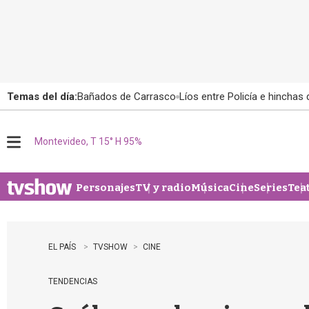
Temas del día:
Bañados de Carrasco
Líos entre Policía e hinchas
Montevideo, T 15° H 95%
M
e
n
u
Personajes
TV y radio
Música
Cine
Series
Tea
EL PAÍS
TVSHOW
CINE
TENDENCIAS