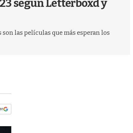
023 según Letterboxd y
s
q
u
e
d
 son las películas que más esperan los
a
 en