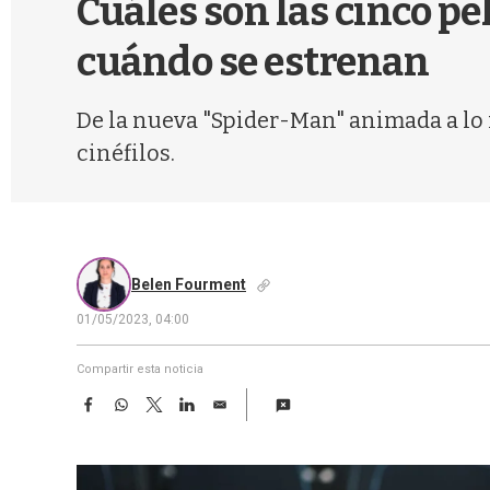
Cuáles son las cinco p
cuándo se estrenan
De la nueva "Spider-Man" animada a lo 
cinéfilos.
Belen Fourment
01/05/2023, 04:00
Compartir esta noticia
F
W
T
L
E
a
h
w
i
m
c
a
i
n
a
e
t
t
k
i
b
s
t
e
l