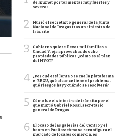
de Inumet por tormentas muy fuertes y
severas
2
Murió el secretario general de la Junta
Nacional de Drogas tras un siniestro de
tránsito
3
Gobierno quiere llevar mil familias a
Ciudad Vieja aprovechando ocho
propiedades públicas: ¿cómo es el plan
del MVOT?
4
¿Por qué está lenta o se cae la plataforma
e-BROU, qué alcance tiene el problema,
qué riesgos hay y cuándo se resolverá?
5
Cómo fue el siniestro de tránsito por el
que murió Gabriel Rossi, secretario
general de Drogas
ce
6
El ocaso de las galerías del Centro y el
boom en Pocitos: cómo se reconfigura el
mercado de locales comerciales