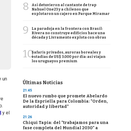
8
Así detuvieron al cantante de trap
Nahuel One23 y a chilenos que
explotaron un cajero en Parque Miramar
9
La paradoja en la frontera con Brasil:
Rivera no construye edificios hace una
década y Livramento explota con obras
10
Safaris privados, auroras boreales y
estadías de US$ 3.000 por día: así viajan
los uruguayos premium
y un
Últimas Noticias
21:45
El nuevo rumbo que promete Abelardo
ve
De la Espriella para Colombia: "Orden,
o.
autoridad y libertad"
l
y el
21:26
Chiqui Tapia: del "trabajamos para una
fase completa del Mundial 2030" a