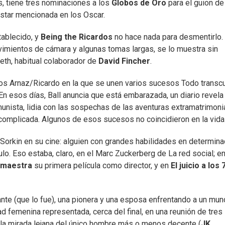
, tiene tres nominaciones a los
Globos de Oro
para el guion de
estar mencionada en los Oscar.
tablecido, y
Being the Ricardos
no hace nada para desmentirlo.
imientos de cámara y algunas tomas largas, se lo muestra sin
eth, habitual colaborador de
David Fincher
.
los Arnaz/Ricardo en la que se unen varios sucesos Todo transc
n esos días, Ball anuncia que está embarazada, un diario revela
nista, lidia con las sospechas de las aventuras extramatrimoni
 complicada. Algunos de esos sucesos no coincidieron en la vida 
e Sorkin en su cine: alguien con grandes habilidades en determin
lo. Eso estaba, claro, en el Marc Zuckerberg de La red social; e
 maestra
su primera película como director, y en
El juicio a los 
nte (que lo fue), una pionera y una esposa enfrentando a un mu
dad femenina representada, cerca del final, en una reunión de tres
 la mirada lejana del único hombre más o menos decente (
JK