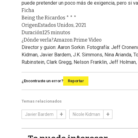
puede pretender un poco más de exigencia, pero si va p
Ficha
Being the Ricardos * * *
Origen
Estados Unidos, 2021
Duración
125 minutos
¿Dónde verla?
Amazon Prime Video
Director y guion: Aaron Sorkin. Fotografía: Jeff Crone
Kidman, Javier Bardem, J.K. Simmons, Nina Arianda, To
Rubinstein, Clark Gregg, Nelson Franklin, Jeff Holman, 
¿Encontraste un error?
Reportar
Temas relacionados
Javier Bardem
Nicole Kidman