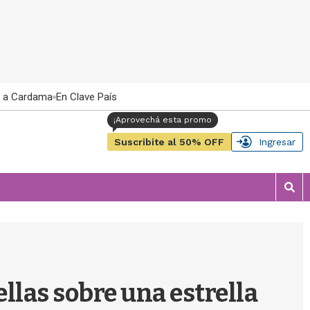
 a Cardama
En Clave País
Suscribite al 50% OFF
Ingresar
M
o
s
t
r
a
r
ellas sobre una estrella
b
�