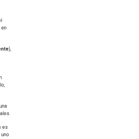
l
n en
ente
),
n
lo,
 una
ales.
s
es
, uno