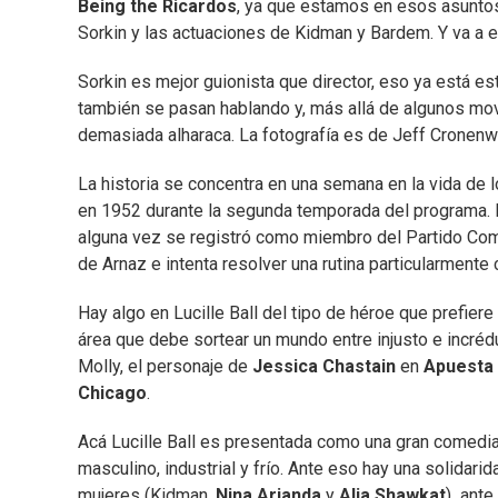
Being the Ricardos
, ya que estamos en esos asuntos
Sorkin y las actuaciones de Kidman y Bardem. Y va a 
Sorkin es mejor guionista que director, eso ya está es
también se pasan hablando y, más allá de algunos mov
demasiada alharaca. La fotografía es de Jeff Cronenw
La historia se concentra en una semana en la vida de 
en 1952 durante la segunda temporada del programa. E
alguna vez se registró como miembro del Partido Comu
de Arnaz e intenta resolver una rutina particularmente
Hay algo en Lucille Ball del tipo de héroe que prefier
área que debe sortear un mundo entre injusto e incrédu
Molly, el personaje de
Jessica Chastain
en
Apuesta
Chicago
.
Acá Lucille Ball es presentada como una gran comedia
masculino, industrial y frío. Ante eso hay una solidari
mujeres (Kidman,
Nina Arianda
y
Alia Shawkat
) ante