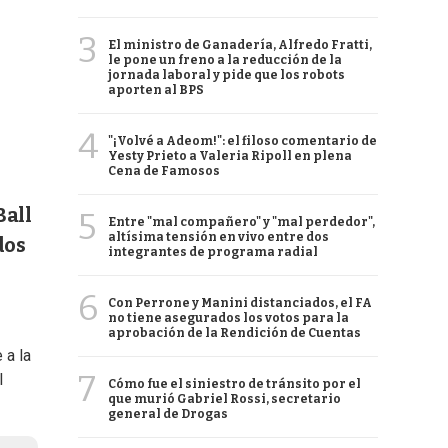
3
El ministro de Ganadería, Alfredo Fratti,
le pone un freno a la reducción de la
jornada laboral y pide que los robots
aporten al BPS
4
"¡Volvé a Adeom!": el filoso comentario de
Yesty Prieto a Valeria Ripoll en plena
Cena de Famosos
Ball
5
Entre "mal compañero" y "mal perdedor",
altísima tensión en vivo entre dos
dos
integrantes de programa radial
6
Con Perrone y Manini distanciados, el FA
no tiene asegurados los votos para la
aprobación de la Rendición de Cuentas
 a la
7
l
Cómo fue el siniestro de tránsito por el
que murió Gabriel Rossi, secretario
general de Drogas