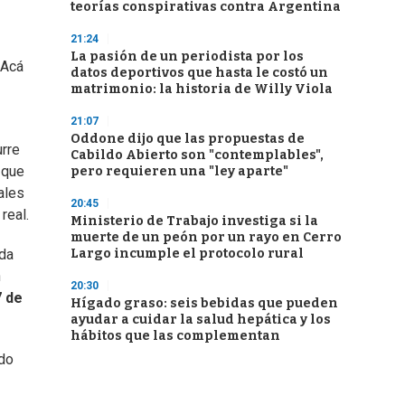
teorías conspirativas contra Argentina
21:24
La pasión de un periodista por los
 Acá
datos deportivos que hasta le costó un
matrimonio: la historia de Willy Viola
21:07
Oddone dijo que las propuestas de
urre
Cabildo Abierto son "contemplables",
 que
pero requieren una "ley aparte"
ales
20:45
real.
Ministerio de Trabajo investiga si la
muerte de un peón por un rayo en Cerro
Largo incumple el protocolo rural
ada
n
20:30
7 de
Hígado graso: seis bebidas que pueden
ayudar a cuidar la salud hepática y los
hábitos que las complementan
ndo