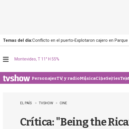
Temas del día:
Conflicto en el puerto
Explotaron cajero en Parque
Montevideo, T 11° H 55%
M
e
n
u
Personajes
TV y radio
Música
Cine
Series
Tea
EL PAÍS
TVSHOW
CINE
Crítica: "Being the Ric