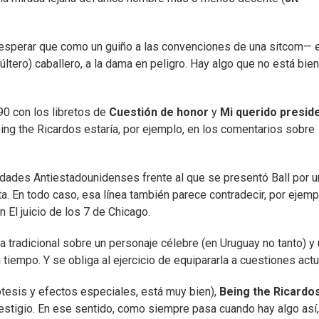
 esperar que como un guiño a las convenciones de una sitcom— e
últero) caballero, a la dama en peligro. Hay algo que no está bie
0 con los libretos de
Cuestión de honor
y
Mi querido presid
eing the Ricardos estaría, por ejemplo, en los comentarios sobre
idades Antiestadounidenses frente al que se presentó Ball por u
ta. En todo caso, esa línea también parece contradecir, por ejemp
 El juicio de los 7 de Chicago.
a tradicional sobre un personaje célebre (en Uruguay no tanto) y
iempo. Y se obliga al ejercicio de equipararla a cuestiones actu
ótesis y efectos especiales, está muy bien),
Being the Ricardo
restigio. En ese sentido, como siempre pasa cuando hay algo así