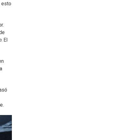
o esto
r.
 de
o
. El
en
a
Pasó
e.