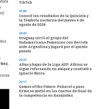
Ahora
TikTok
w
23:45
en)
Conocé los resultados de la Quiniela y
la Tómbola nocturna del jueves 6 de
agosto de 2026
23:43
Uruguay cerró el grupo del
rdos.
Sudamericano Femenino con derrota
ante Argentina y jugará por el quinto
puesto
n
23:27
rbez
,
Altas y bajas de la Liga AUF: Albion se
sigue reforzando en ataque y contrató a
Ignacio Neira
eciosa
23:17
Games of the Future: Peñarol a paso
firme se metió en los cuartos de final de
la competencia en Kazajistán