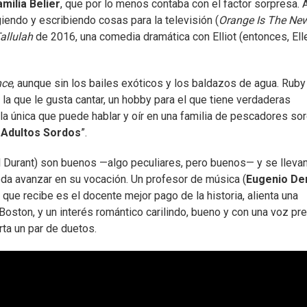
amilia Belier
, que por lo menos contaba con el factor sorpresa. 
giendo y escribiendo cosas para la televisión (
Orange Is The Ne
allulah
de 2016, una comedia dramática con Elliot (entonces, Ell
nce
, aunque sin los bailes exóticos y los baldazos de agua. Ruby
a la que le gusta cantar, un hobby para el que tiene verdaderas
la única que puede hablar y oír en una familia de pescadores so
e Adultos Sordos
”.
el Durant) son buenos —algo peculiares, pero buenos— y se lleva
eda avanzar en su vocación. Un profesor de música (
Eugenio De
a que recibe es el docente mejor pago de la historia, alienta una
Boston, y un interés romántico carilindo, bueno y con una voz pr
rta un par de duetos.