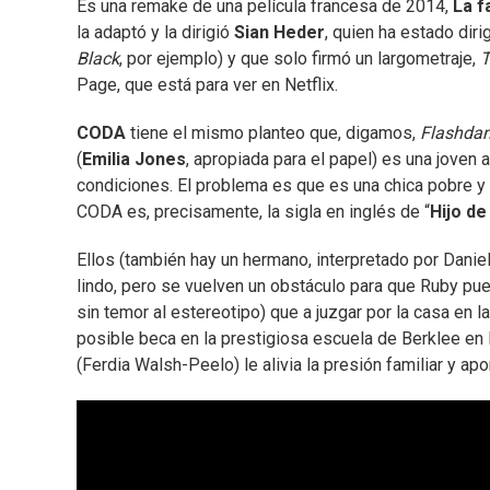
Es una remake de una película francesa de 2014,
La f
la adaptó y la dirigió
Sian Heder
, quien ha estado diri
Black
, por ejemplo) y que solo firmó un largometraje,
T
Page, que está para ver en Netflix.
CODA
tiene el mismo planteo que, digamos,
Flashda
(
Emilia Jones
, apropiada para el papel) es una joven 
condiciones. El problema es que es una chica pobre y 
CODA es, precisamente, la sigla en inglés de “
Hijo d
Ellos (también hay un hermano, interpretado por Dani
lindo, pero se vuelven un obstáculo para que Ruby pu
sin temor al estereotipo) que a juzgar por la casa en l
posible beca en la prestigiosa escuela de Berklee en 
(Ferdia Walsh-Peelo) le alivia la presión familiar y apo