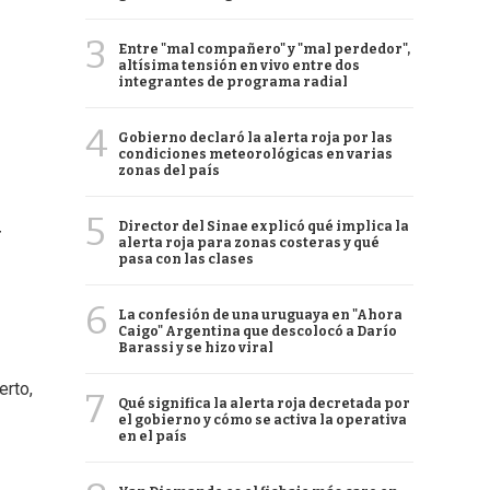
3
Entre "mal compañero" y "mal perdedor",
altísima tensión en vivo entre dos
integrantes de programa radial
4
Gobierno declaró la alerta roja por las
condiciones meteorológicas en varias
zonas del país
5
Director del Sinae explicó qué implica la
y
alerta roja para zonas costeras y qué
pasa con las clases
6
La confesión de una uruguaya en "Ahora
Caigo" Argentina que descolocó a Darío
Barassi y se hizo viral
erto,
7
Qué significa la alerta roja decretada por
el gobierno y cómo se activa la operativa
en el país