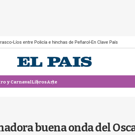
rrasco
Líos entre Policía e hinchas de Peñarol
En Clave País
tro y Carnaval
Libros
Arte
nadora buena onda del Osca