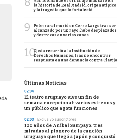
8
Yan Diomande es el fichaje más caro en
la historia de Real Madrid: origen atípico
y la tragedia que lo fortaleció
9
Peón rural murió en Cerro Largo tras ser
alcanzado por un rayo; hubo desplazados
y destrozos en varias zonas
10
Ojeda recurrió a la Institución de
Derechos Humanos, tras no encontrar
respuesta en una denuncia contra Clavijo
Últimas Noticias
02:04
El teatro uruguayo vive un fin de
rada
semana excepcional: varios estrenos y
un público que agota funciones
02:03
Exclusivo suscriptores
100 años de Aníbal Sampayo: tres
miradas al pionero de la canción
uruguaya que llegó a Japón y conquistó