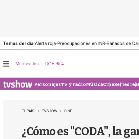
Temas del día:
Alerta roja
Preocupaciones en INR
Bañados de Ca
Montevideo, T 13° H 95%
M
e
n
u
Personajes
TV y radio
Música
Cine
Series
Tea
EL PAÍS
TVSHOW
CINE
¿Cómo es "CODA", la ga