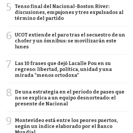
5
Tenso final del Nacional-Boston River:
discusiones, empujones y tres expulsados al
término del partido
6
UCOT extiende el paro tras el secuestro de un
chofer y un ómnibus: se movilizarán este
lunes
7
Las 10 frases que dejó Lacalle Pou en su
regreso: libertad, política, unidad y una
mirada “menos ortodoxa”
8
De una estrategia en el período de pases que
no se explica a un equipo desnorteado: el
presente de Nacional
9
Montevideo está entre los peores puertos,
según un índice elaborado por el Banco
Mundial