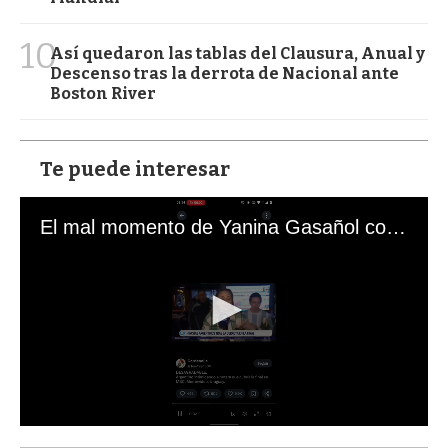
10
Así quedaron las tablas del Clausura, Anual y
Descenso tras la derrota de Nacional ante
Boston River
Te puede interesar
El mal momento de Yanina Gasañol con un hincha argentino en "Subrayado"
0