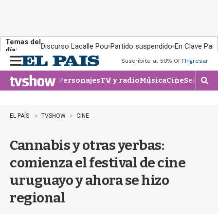
Temas del
Discurso Lacalle Pou
Partido suspendido
En Clave País
día:
Suscribite al 50% OFF
Ingresar
M
e
Personajes
TV y radio
Música
Cine
Series
Te
n
M
u
o
s
t
EL PAÍS
TVSHOW
CINE
r
a
Cannabis y otras yerbas:
r
b
comienza el festival de cine
�
s
uruguayo y ahora se hizo
q
u
regional
e
d