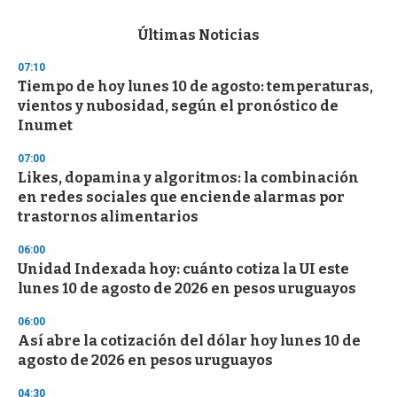
s
e
c
Últimas Noticias
o
n
07:10
d
Tiempo de hoy lunes 10 de agosto: temperaturas,
s
o
vientos y nubosidad, según el pronóstico de
f
Inumet
3
3
s
07:00
e
Likes, dopamina y algoritmos: la combinación
c
en redes sociales que enciende alarmas por
o
n
trastornos alimentarios
d
s
06:00
Unidad Indexada hoy: cuánto cotiza la UI este
lunes 10 de agosto de 2026 en pesos uruguayos
06:00
Así abre la cotización del dólar hoy lunes 10 de
agosto de 2026 en pesos uruguayos
04:30