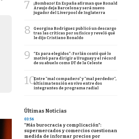
7
¡Bombazo! En España afirman que Ronald
Araujo deja Barcelona y será nuevo
jugador del Liverpool de Inglaterra
8
Georgina Rodríguez publicó un descargo
tras las críticas por su físico y reveló qué
le dijo Cristiano Ronaldo
9
“Es para elegidos”: Forlán contó qué lo
motivó para dirigir a Uruguay y el récord
de su abuelo como DT de la Celeste
10
Entre "mal compañero" y "mal perdedor",
altísima tensión en vivo entre dos
integrantes de programa radial
Últimas Noticias
03:56
"Más burocracia y complicación":
supermercados y comercios cuestionan
medida de informar precios por