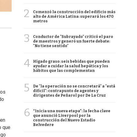
2
Comenzó la construcción del edificio más
alto de América Latina: superará los 470
metros
3
Conductor de "Subrayado" criticó el paro
de maestros y generó un fuerte debate:
"No tiene sentido"
4
Hígado graso: seis bebidas que pueden
ayudar a cuidar la salud hepática y los
hábitos que las complementan
5
De "la operación no se concretará" a "está
difícil": contrapunto de agentes y
ios
dirigentes de Peñarol por De La Cruz
do
6
“Inicia una nueva etapa”: la fecha clave
que anunció Liverpool por la
 en
construcción del Nuevo Estadio
Belvedere
o que
ogo