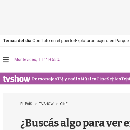
Temas del día:
Conflicto en el puerto
Explotaron cajero en Parque
Montevideo, T 11° H 55%
M
e
n
u
Personajes
TV y radio
Música
Cine
Series
Tea
EL PAÍS
TVSHOW
CINE
¿Buscás algo para ver 