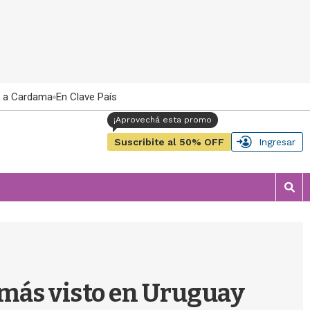
 a Cardama
En Clave País
Suscribite al 50% OFF
Ingresar
M
o
s
t
r
a
r
 más visto en Uruguay
b
�