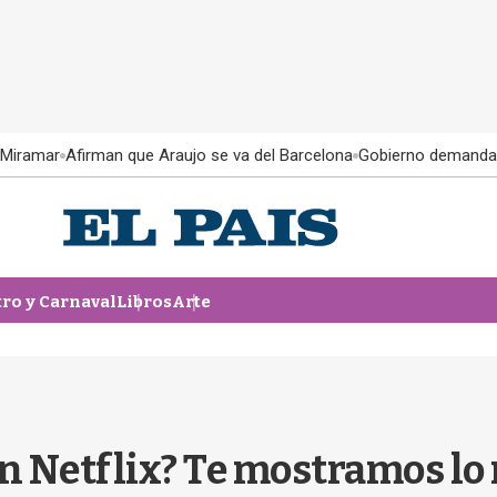
 Miramar
Afirman que Araujo se va del Barcelona
Gobierno demanda
tro y Carnaval
Libros
Arte
en Netflix? Te mostramos lo