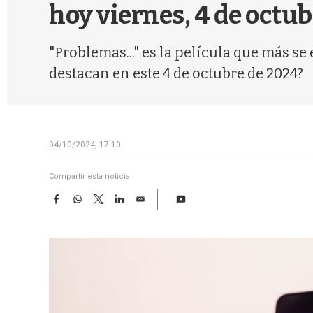
hoy viernes, 4 de octu
"Problemas..." es la película que más se
destacan en este 4 de octubre de 2024?
04/10/2024, 17:10
Compartir esta noticia
F
W
T
L
E
a
h
w
i
m
c
a
i
n
a
e
t
t
k
i
b
s
t
e
l
o
A
e
d
o
p
r
I
k
p
n