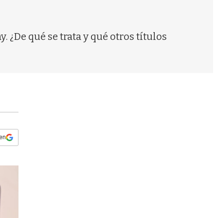
s
q
u
e
 ¿De qué se trata y qué otros títulos
d
a
 en