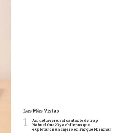
Las Más Vistas
1
Así detuvieron al cantante de trap
Nahuel One23 y a chilenos que
explotaron un cajero en Parque Miramar