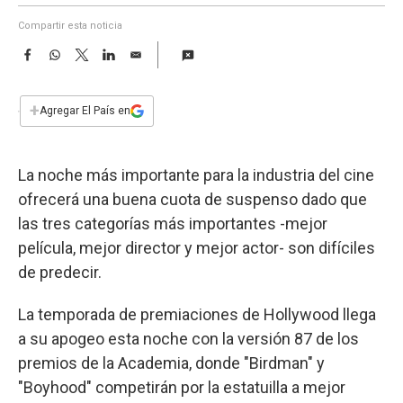
a
Compartir esta noticia
F
W
T
L
E
a
h
w
i
m
c
a
i
n
a
e
t
t
k
i
+
Agregar El País en
b
s
t
e
l
o
A
e
d
o
p
r
I
La noche más importante para la industria del cine
k
p
n
ofrecerá una buena cuota de suspenso dado que
las tres categorías más importantes -mejor
película, mejor director y mejor actor- son difíciles
de predecir.
La temporada de premiaciones de Hollywood llega
a su apogeo esta noche con la versión 87 de los
premios de la Academia, donde "Birdman" y
"Boyhood" competirán por la estatuilla a mejor