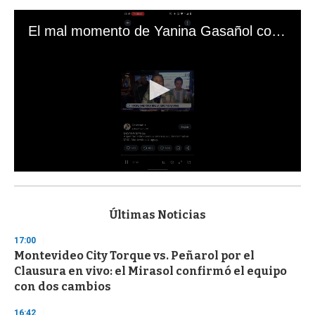
El mal momento de Yanina Gasañol con un hincha argentino en "Subrayado"
0
s
e
c
Últimas Noticias
o
n
17:00
d
Montevideo City Torque vs. Peñarol por el
s
o
Clausura en vivo: el Mirasol confirmó el equipo
f
con dos cambios
3
3
s
16:42