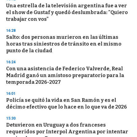
e
Una estrella de la televisión argentina fue a ver
c
el show de Gustaf y quedó deslumbrada: "Quiero
o
n
trabajar con vos"
d
s
16:28
Salto: dos personas murieron en las últimas
horas tras siniestros de tránsito en el mismo
punto de la ciudad
16:24
Con una asistencia de Federico Valverde, Real
Madrid ganó un amistoso preparatorio para la
temporada 2026-2027
16:01
Policía se quitó la vida en San Ramón y es el
décimo efectivo que lo hace en lo que va de 2026
15:30
Detuvieron en Uruguay a dos franceses
requeridos por Interpol Argentina por intentar