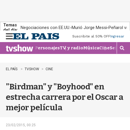
Temas
Negociaciones con EE.UU.
Murió Jorge Messi
Peñarol vs
del día:
Suscribite al 50% OFF
Ingresar
M
e
Personajes
TV y radio
Música
Cine
Series
Te
n
M
u
o
s
t
EL PAÍS
TVSHOW
CINE
r
a
"Birdman" y "Boyhood" en
r
b
estrecha carrera por el Oscar a
�
s
mejor película
q
u
e
d
23/02/2015, 00:25