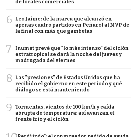
de locales comerciales
6
Leo Jaime: de la marca que alcanzó en
apenas cuatro partidos en Peñarol al MVP de
la final con más que gambetas
7
Inumet prevé que "lo más intenso" del ciclón
extratropical se dará la noche del jueves y
madrugada del viernes
8
Las "presiones" de Estados Unidos que ha
recibido el gobierno en este período y qué
diálogo se está manteniendo
9
Tormentas, vientos de 100 km/h y caída
abrupta de temperatura: así avanzan el
frente frío y el ciclón
10
"Perdí todo": el conmovedor pedido de ayuda