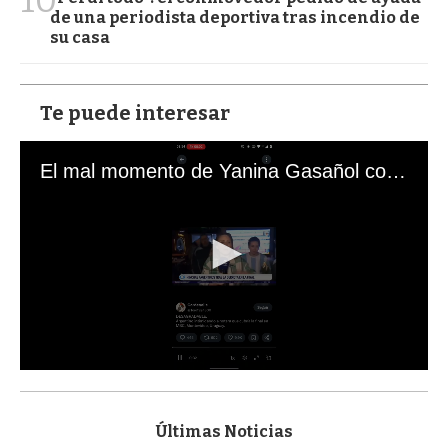
de una periodista deportiva tras incendio de
su casa
Te puede interesar
El mal momento de Yanina Gasañol con un hincha argentino en "Subrayado"
0
s
e
c
Últimas Noticias
o