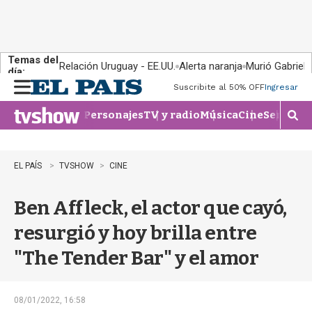
Temas del
Relación Uruguay - EE.UU.
Alerta naranja
Murió Gabriel 
día:
Suscribite al 50% OFF
Ingresar
M
e
Personajes
TV y radio
Música
Cine
Series
Te
n
M
u
o
s
t
EL PAÍS
TVSHOW
CINE
r
a
Ben Affleck, el actor que cayó,
r
b
resurgió y hoy brilla entre
�
s
"The Tender Bar" y el amor
q
u
e
d
08/01/2022, 16:58