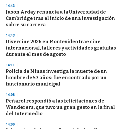
n
14:43
d
Jason Arday renuncia a la Universidad de
s
o
Cambridge tras el inicio de una investigación
f
sobre su carrera
3
3
s
14:43
e
Divercine 2026 en Montevideo trae cine
c
internacional, talleres y actividades gratuitas
o
n
durante el mes de agosto
d
s
14:11
Policía de Minas investiga la muerte de un
hombre de 57 años: fue encontrado por un
funcionario municipal
14:08
Peñarol respondió a las felicitaciones de
Wanderers, que tuvo un gran gesto en la final
del Intermedio
14:00