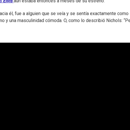
la
Elvis
aún estaba entonces a meses de su estreno.
cia él, fue a alguien que se veía y se sentía exactamente como 
omo y una masculinidad cómoda. O, como lo describió Nichols: “P