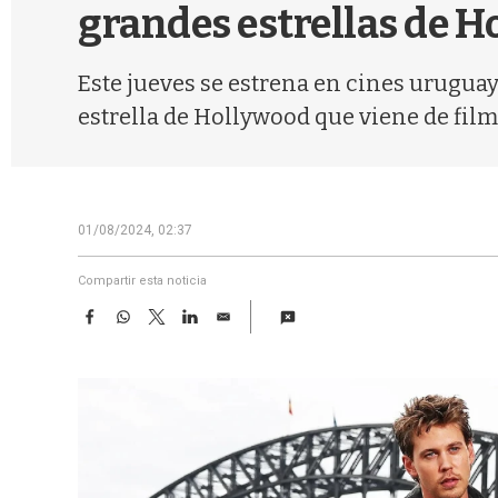
grandes estrellas de 
Este jueves se estrena en cines uruguayo
estrella de Hollywood que viene de filma
01/08/2024, 02:37
Compartir esta noticia
F
W
T
L
E
a
h
w
i
m
c
a
i
n
a
e
t
t
k
i
b
s
t
e
l
o
A
e
d
o
p
r
I
k
p
n