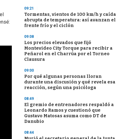
09:21
el
Tormentas, vientos de 100 km/h y caída
abrupta de temperatura: así avanzan el
ensé:
frente frío y el ciclón
09:08
Los precios elevados que fijó
Montevideo City Torque para recibir a
Peñarol en el Charrúa por el Torneo
Clausura
09:00
Por qué algunas personas lloran
durante una discusión y qué revela esa
reacción, según una psicóloga
08:49
El gremio de entrenadores respaldó a
Leonardo Ramos y cuestionó que
Gustavo Matosas asuma como DT de
Danubio
08:44
Murió el secretario general de la Junta