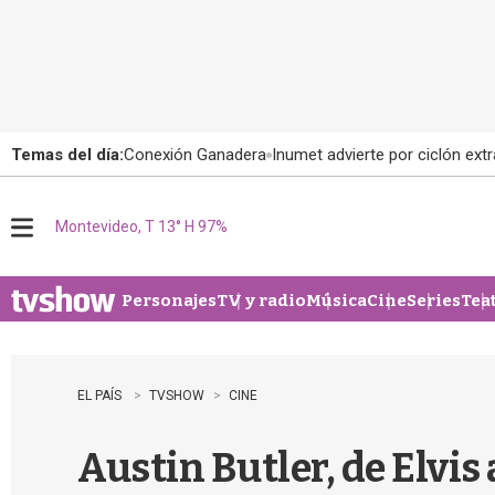
Temas del día:
Conexión Ganadera
Inumet advierte por ciclón extr
Montevideo, T 13° H 97%
M
e
n
u
Personajes
TV y radio
Música
Cine
Series
Tea
EL PAÍS
TVSHOW
CINE
Austin Butler, de Elvi