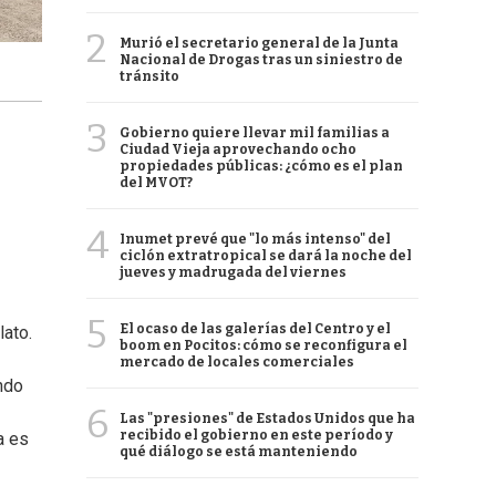
2
Murió el secretario general de la Junta
Nacional de Drogas tras un siniestro de
tránsito
3
Gobierno quiere llevar mil familias a
Ciudad Vieja aprovechando ocho
propiedades públicas: ¿cómo es el plan
del MVOT?
4
Inumet prevé que "lo más intenso" del
ciclón extratropical se dará la noche del
jueves y madrugada del viernes
5
El ocaso de las galerías del Centro y el
lato.
boom en Pocitos: cómo se reconfigura el
mercado de locales comerciales
ndo
6
Las "presiones" de Estados Unidos que ha
recibido el gobierno en este período y
a es
qué diálogo se está manteniendo