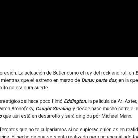
esión. La actuación de Butler como el rey del rock and roll en
E
r, mientras que el estreno en marzo de
Duna: parte dos
, en la qu
ito no era pura suerte.
 prestigiosos: hace poco filmó
Eddington
, la película de Ari Aster
arren Aronofsky,
Caught Stealing
, y desde hace mucho corre el 
o
que aún está en desarrollo y será dirigida por Michael Mann.
diferentes que no te culparíamos si no supieras quién es en realid
 cine. El hecho de que se sienta realizado pero no encasillado to