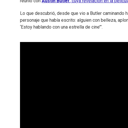
reunió con
Austin Butler
, cuya revelación en la pelícu
Lo que descubrió, desde que vio a Butler caminando ha
personaje que había escrito: alguien con belleza, apl
‘Estoy hablando con una estrella de cine’”.