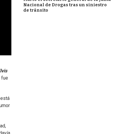
Nacional de Drogas tras un siniestro
de tránsito
lvis
e fue
, está
rumor
ad,
davía