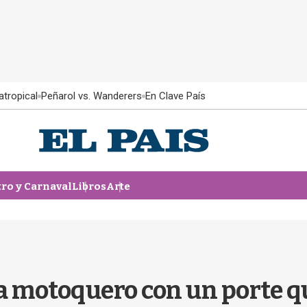
atropical
Peñarol vs. Wanderers
En Clave País
tro y Carnaval
Libros
Arte
s a motoquero con un porte q