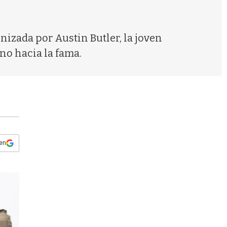
s
q
u
e
onizada por Austin Butler, la joven
d
ino hacia la fama.
a
 en