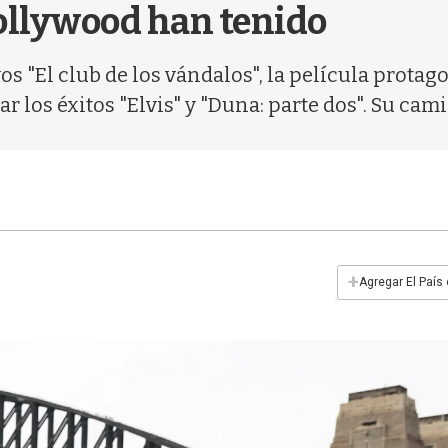
Hollywood han tenido
s "El club de los vándalos", la película protag
r los éxitos "Elvis" y "Duna: parte dos". Su cam
+
Agregar El País