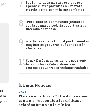
7
Leo Jaime: de la marca que alcanzó en
ujer
apenas cuatro partidos en Peñarol al
MVP de la final con más que gambetas
8
"Perdí todo": el conmovedor pedido de
ayuda de una periodista deportiva tras
incendio de su casa
9
Alerta naranja de Inumet por tormentas
muy fuertes y severas: qué zonas están
afectadas
10
Conexión Ganadera: Justicia prorrogó
las cautelares; Cabral denunció
amenazas y Carrasco reclamó traslados
Últimas Noticias
un
09:22
a la
El extricolor Alexis Rolín debutó como
cantante, respondió a las críticas y
do se
aclaró su futuro en la música