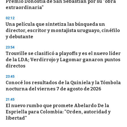
Premio Donostia de San Sebastián por su "obra
f
extraordinaria"
3
3
s
02:12
e
Una película que sintetiza las búsqueda un
c
director, escritor y montajista uruguayo, cinéfilo
o
n
y debutante
d
s
23:54
Trouville se clasificó a playoffs y es el nuevo líder
de la LDA; Verdirrojo y Lagomar ganaron puntos
directos
23:45
Conocé los resultados de la Quiniela y la Tómbola
nocturna del viernes 7 de agosto de 2026
21:45
El nuevo rumbo que promete Abelardo De la
Espriella para Colombia: "Orden, autoridad y
libertad"