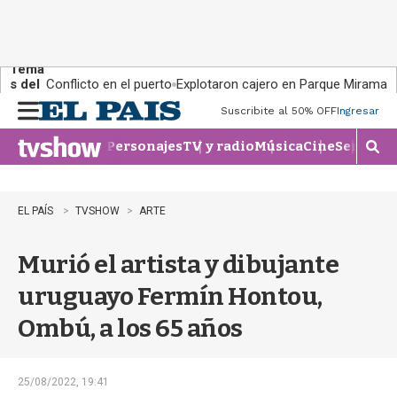
Tema
s del
Conflicto en el puerto
Explotaron cajero en Parque Miramar
día:
Suscribite al 50% OFF
Ingresar
M
e
Personajes
TV y radio
Música
Cine
Series
Te
n
M
u
o
s
t
EL PAÍS
TVSHOW
ARTE
r
a
Murió el artista y dibujante
r
b
uruguayo Fermín Hontou,
�
s
Ombú, a los 65 años
q
u
e
d
25/08/2022, 19:41