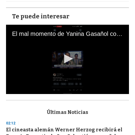
Te puede interesar
El mal momento de Yanina Gasañol con un hincha argentino en "Subrayado"
0
s
e
c
Últimas Noticias
o
n
02:12
d
El cineasta alemán Werner Herzog recibirá el
s
o