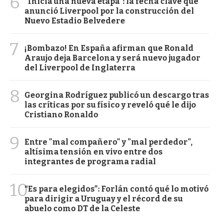
6
“Inicia una nueva etapa”: la fecha clave que
anunció Liverpool por la construcción del
Nuevo Estadio Belvedere
7
¡Bombazo! En España afirman que Ronald
Araujo deja Barcelona y será nuevo jugador
del Liverpool de Inglaterra
8
Georgina Rodríguez publicó un descargo tras
las críticas por su físico y reveló qué le dijo
Cristiano Ronaldo
9
Entre "mal compañero" y "mal perdedor",
altísima tensión en vivo entre dos
integrantes de programa radial
10
“Es para elegidos”: Forlán contó qué lo motivó
para dirigir a Uruguay y el récord de su
abuelo como DT de la Celeste