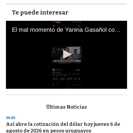
Te puede interesar
El mal momento de Yanina Gasañol con un hincha argentino en "Subrayado"
0
s
e
c
Últimas Noticias
o
n
06:00
d
Así abre la cotización del dólar hoy jueves 6 de
s
o
agosto de 2026 en pesos uruguayos