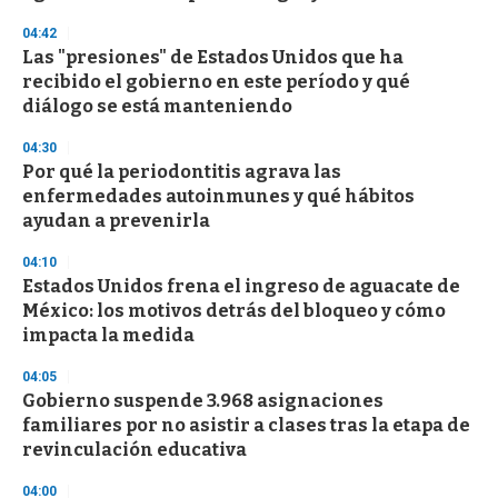
f
3
04:42
3
s
Las "presiones" de Estados Unidos que ha
e
recibido el gobierno en este período y qué
c
diálogo se está manteniendo
o
n
d
04:30
s
Por qué la periodontitis agrava las
enfermedades autoinmunes y qué hábitos
ayudan a prevenirla
04:10
Estados Unidos frena el ingreso de aguacate de
México: los motivos detrás del bloqueo y cómo
impacta la medida
04:05
Gobierno suspende 3.968 asignaciones
familiares por no asistir a clases tras la etapa de
revinculación educativa
04:00