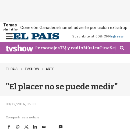
Temas
Conexión Ganadera
Inumet advierte por ciclón extratropi
del día:
Suscribite al 50% OFF
Ingresar
M
e
Personajes
TV y radio
Música
Cine
Series
Te
n
M
u
o
s
t
EL PAÍS
TVSHOW
ARTE
r
a
"El placer no se puede medir"
r
b
�
s
03/12/2016, 06:00
q
u
Compartir esta noticia
e
F
W
T
L
E
d