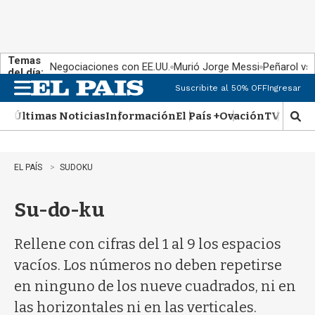
Temas
Negociaciones con EE.UU.
Murió Jorge Messi
Peñarol vs
del día:
Suscribite al 50% OFF
Ingresar
M
e
Últimas Noticias
Información
El País +
Ovación
TV Show
n
M
u
o
s
t
EL PAÍS
SUDOKU
r
a
Su-do-ku
r
b
�
Rellene con cifras del 1 al 9 los espacios
s
q
vacíos. Los números no deben repetirse
u
en ninguno de los nueve cuadrados, ni en
e
d
las horizontales ni en las verticales.