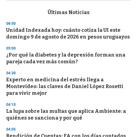
s
e
c
Últimas Noticias
o
n
06:00
d
Unidad Indexada hoy: cuánto cotiza la UI este
s
o
domingo 9 de agosto de 2026 en pesos uruguayos
f
3
05:00
3
s
¿Por qué la diabetes y la depresión forman una
e
pareja cada vez más común?
c
o
04:30
n
d
Experto en medicina del estrés llega a
s
Montevideo: las claves de Daniel López Rosetti
para vivir mejor
04:10
La lupa sobre las multas que aplica Ambiente: a
quiénes se sanciona y por qué
04:05
Rendición de Cuentas: FA con los días contados