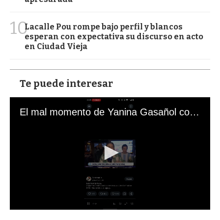
10
Lacalle Pou rompe bajo perfil y blancos
esperan con expectativa su discurso en acto
en Ciudad Vieja
Te puede interesar
El mal momento de Yanina Gasañol con un hincha argentino en "Subrayado"
0