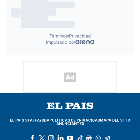
EL PAÍS STAFF
AYUDA
POLÍTICAS DE PRIVACIDAD
MAPA DEL SITIO
ANUNCIANTES
f
t
i
l
y
t
g
w
t