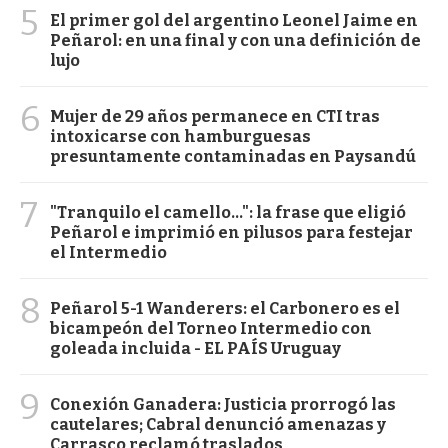
5
El primer gol del argentino Leonel Jaime en
Peñarol: en una final y con una definición de
lujo
6
Mujer de 29 años permanece en CTI tras
intoxicarse con hamburguesas
presuntamente contaminadas en Paysandú
7
"Tranquilo el camello...": la frase que eligió
Peñarol e imprimió en pilusos para festejar
el Intermedio
8
Peñarol 5-1 Wanderers: el Carbonero es el
bicampeón del Torneo Intermedio con
goleada incluida - EL PAÍS Uruguay
9
Conexión Ganadera: Justicia prorrogó las
cautelares; Cabral denunció amenazas y
Carrasco reclamó traslados