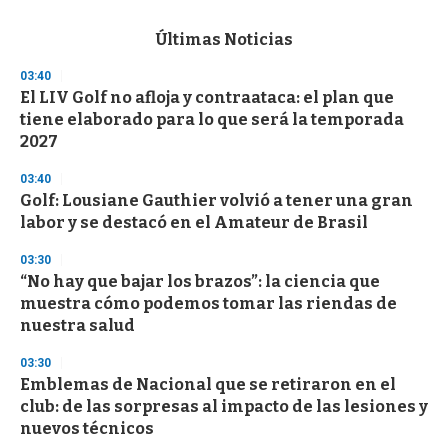
s
e
c
Últimas Noticias
o
n
03:40
d
El LIV Golf no afloja y contraataca: el plan que
s
o
tiene elaborado para lo que será la temporada
f
2027
3
3
s
03:40
e
Golf: Lousiane Gauthier volvió a tener una gran
c
labor y se destacó en el Amateur de Brasil
o
n
d
03:30
s
“No hay que bajar los brazos”: la ciencia que
muestra cómo podemos tomar las riendas de
nuestra salud
03:30
Emblemas de Nacional que se retiraron en el
club: de las sorpresas al impacto de las lesiones y
nuevos técnicos