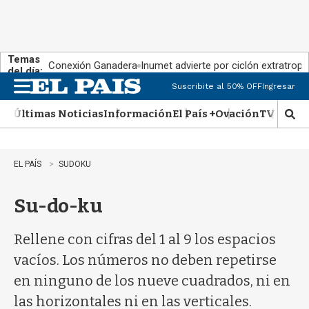
Temas
Conexión Ganadera
Inumet advierte por ciclón extratropi
del día:
Suscribite al 50% OFF
Ingresar
M
e
Últimas Noticias
Información
El País +
Ovación
TV Show
n
M
u
o
s
t
EL PAÍS
SUDOKU
r
a
Su-do-ku
r
b
�
Rellene con cifras del 1 al 9 los espacios
s
q
vacíos. Los números no deben repetirse
u
en ninguno de los nueve cuadrados, ni en
e
d
las horizontales ni en las verticales.