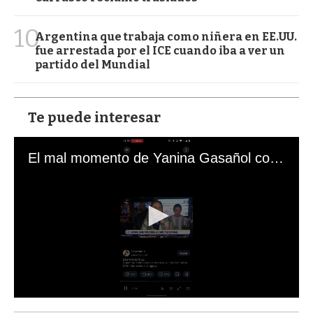
10
Argentina que trabaja como niñera en EE.UU.
fue arrestada por el ICE cuando iba a ver un
partido del Mundial
Te puede interesar
El mal momento de Yanina Gasañol con un hincha argentino en "Subrayado"
0