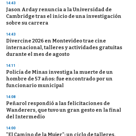
14:43
d
Jason Arday renuncia a la Universidad de
s
o
Cambridge tras el inicio de una investigación
f
sobre su carrera
3
3
s
14:43
e
Divercine 2026 en Montevideo trae cine
c
internacional, talleres y actividades gratuitas
o
n
durante el mes de agosto
d
s
14:11
Policía de Minas investiga la muerte de un
hombre de 57 años: fue encontrado por un
funcionario municipal
14:08
Peñarol respondió a las felicitaciones de
Wanderers, que tuvo un gran gesto en la final
del Intermedio
14:00
"El Camino de la Mujer": un ciclo de talleres,