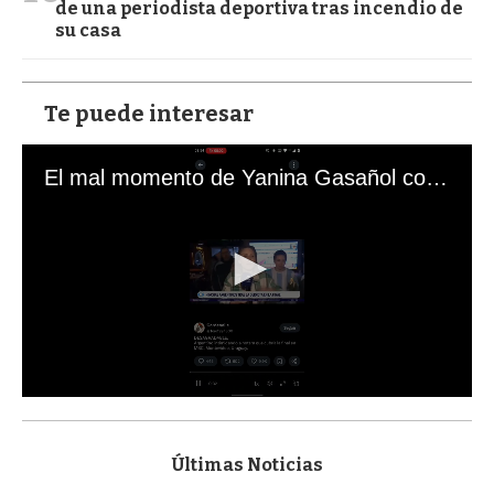
de una periodista deportiva tras incendio de
su casa
Te puede interesar
El mal momento de Yanina Gasañol con un hincha argentino en "Subrayado"
0
s
e
c
Últimas Noticias
o
n