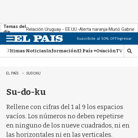
Temas del
Relación Uruguay - EE.UU.
Alerta naranja
Murió Gabriel 
día:
Suscribite al 50% OFF
Ingresar
M
e
Últimas Noticias
Información
El País +
Ovación
TV Show
n
M
u
o
s
t
EL PAÍS
SUDOKU
r
a
Su-do-ku
r
b
�
Rellene con cifras del 1 al 9 los espacios
s
q
vacíos. Los números no deben repetirse
u
en ninguno de los nueve cuadrados, ni en
e
d
las horizontales ni en las verticales.