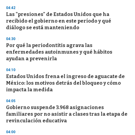
n
04:42
d
Las "presiones" de Estados Unidos que ha
s
o
recibido el gobierno en este período y qué
f
diálogo se está manteniendo
3
3
s
04:30
e
Por qué la periodontitis agrava las
c
enfermedades autoinmunes y qué hábitos
o
n
ayudan a prevenirla
d
s
04:10
Estados Unidos frena el ingreso de aguacate de
México: los motivos detrás del bloqueo y cómo
impacta la medida
04:05
Gobierno suspende 3.968 asignaciones
familiares por no asistir a clases tras la etapa de
revinculación educativa
04:00