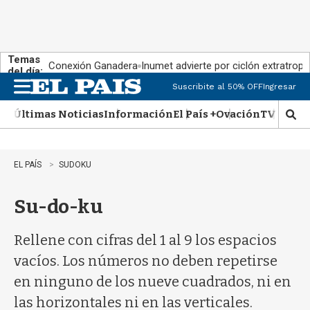
Temas
Conexión Ganadera
Inumet advierte por ciclón extratropi
del día:
Suscribite al 50% OFF
Ingresar
M
e
Últimas Noticias
Información
El País +
Ovación
TV Show
n
M
u
o
s
t
EL PAÍS
SUDOKU
r
a
Su-do-ku
r
b
�
Rellene con cifras del 1 al 9 los espacios
s
q
vacíos. Los números no deben repetirse
u
en ninguno de los nueve cuadrados, ni en
e
d
las horizontales ni en las verticales.