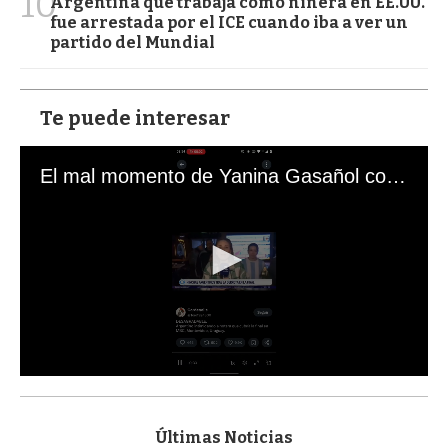
10
Argentina que trabaja como niñera en EE.UU.
fue arrestada por el ICE cuando iba a ver un
partido del Mundial
Te puede interesar
El mal momento de Yanina Gasañol con un hincha argentino en "Subrayado"
0
s
e
c
Últimas Noticias
o