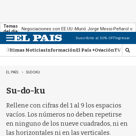
Temas
Negociaciones con EE.UU.
Murió Jorge Messi
Peñarol vs
del día:
Suscribite al 50% OFF
Ingresar
M
e
Últimas Noticias
Información
El País +
Ovación
TV Show
n
M
u
o
s
t
EL PAÍS
SUDOKU
r
a
Su-do-ku
r
b
�
Rellene con cifras del 1 al 9 los espacios
s
q
vacíos. Los números no deben repetirse
u
en ninguno de los nueve cuadrados, ni en
e
d
las horizontales ni en las verticales.