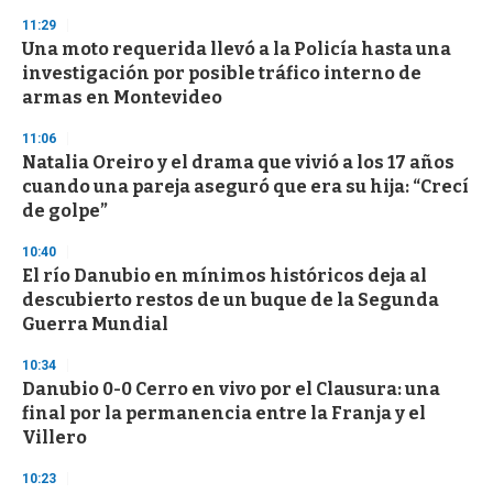
n
11:29
d
Una moto requerida llevó a la Policía hasta una
s
o
investigación por posible tráfico interno de
f
armas en Montevideo
3
3
s
11:06
e
Natalia Oreiro y el drama que vivió a los 17 años
c
cuando una pareja aseguró que era su hija: “Crecí
o
n
de golpe”
d
s
10:40
El río Danubio en mínimos históricos deja al
descubierto restos de un buque de la Segunda
Guerra Mundial
10:34
Danubio 0-0 Cerro en vivo por el Clausura: una
final por la permanencia entre la Franja y el
Villero
10:23