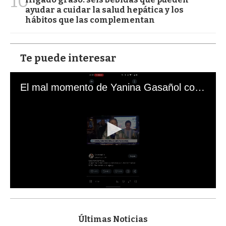
10
ayudar a cuidar la salud hepática y los
hábitos que las complementan
Te puede interesar
El mal momento de Yanina Gasañol con un hincha argentino en "Subrayado"
0
s
e
c
Últimas Noticias
o