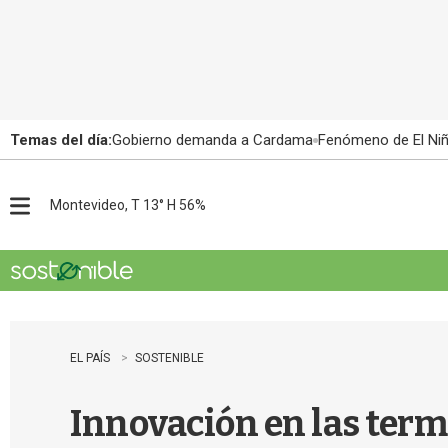
Temas del día:
Gobierno demanda a Cardama
Fenómeno de El Ni
Montevideo, T 13° H 56%
M
e
n
u
EL PAÍS
SOSTENIBLE
Innovación en las terma