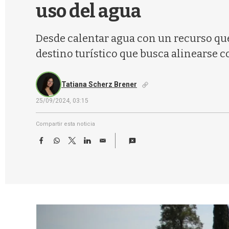
uso del agua
Desde calentar agua con un recurso qu
destino turístico que busca alinearse co
Tatiana Scherz Brener
25/09/2024, 03:15
Compartir esta noticia
F
W
T
L
E
a
h
w
i
m
c
a
i
n
a
e
t
t
k
i
b
s
t
e
l
o
A
e
d
o
p
r
I
k
p
n