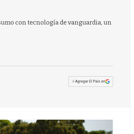
s
q
u
e
nsumo con tecnología de vanguardia, un
d
a
+
Agregar El País en