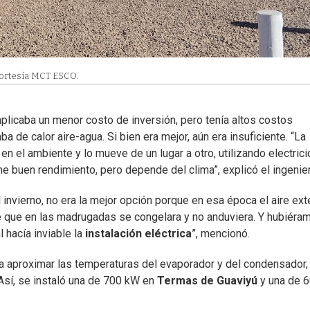
Cortesía MCT ESCO.
plicaba un menor costo de inversión, pero tenía altos costos
a de calor aire-agua. Si bien era mejor, aún era insuficiente. “La
n el ambiente y lo mueve de un lugar a otro, utilizando electrici
ene buen rendimiento, pero depende del clima”, explicó el ingenie
 invierno, no era la mejor opción porque en esa época el aire ext
e que en las madrugadas se congelara y no anduviera. Y hubiéra
 hacía inviable la
instalación eléctrica
”, mencionó.
a aproximar las temperaturas del evaporador y del condensador,
 Así, se instaló una de 700 kW en
Termas de Guaviyú
y una de 