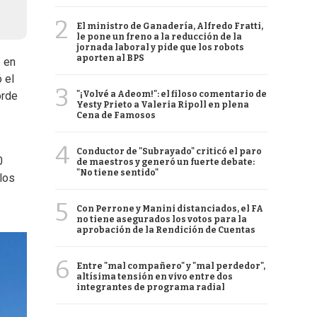
2
El ministro de Ganadería, Alfredo Fratti,
le pone un freno a la reducción de la
jornada laboral y pide que los robots
aporten al BPS
o en
 el
3
"¡Volvé a Adeom!": el filoso comentario de
orde
Yesty Prieto a Valeria Ripoll en plena
Cena de Famosos
4
Conductor de "Subrayado" criticó el paro
0
de maestros y generó un fuerte debate:
"No tiene sentido"
los
5
Con Perrone y Manini distanciados, el FA
no tiene asegurados los votos para la
aprobación de la Rendición de Cuentas
6
Entre "mal compañero" y "mal perdedor",
altísima tensión en vivo entre dos
integrantes de programa radial