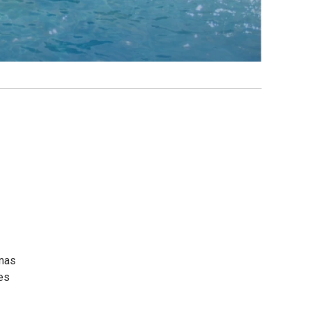
onas
nes