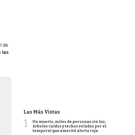
l de
 las
Las Más Vistas
1
Un muerto, miles de personas sin luz,
árboles caídos y techos volados por el
temporal que ameritó alerta roja