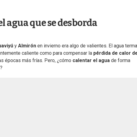
l agua que se desborda
uaviyú
y
Almirón
en invierno era algo de valientes. El agua terma
ientemente caliente como para compensar la
pérdida de calor de
n las épocas más frías. Pero, ¿cómo
calentar el agua
de forma
?