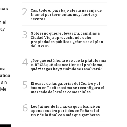
2
icas
Casi todo el país bajo alerta naranja de
Inumet por tormentas muy fuertes y
severas
n el
uay
3
Gobierno quiere llevar mil familias a
Ciudad Vieja aprovechando ocho
propiedades públicas: ¿cómo es el plan
del MVOT?
4
¿Por qué está lenta o se cae la plataforma
e-BROU, qué alcance tiene el problema,
ica
qué riesgos hay y cuándo se resolverá?
mática
5
 sin
El ocaso de las galerías del Centro y el
boom en Pocitos: cómo se reconfigura el
 Me
mercado de locales comerciales
6
Leo Jaime: de la marca que alcanzó en
apenas cuatro partidos en Peñarol al
MVP de la final con más que gambetas