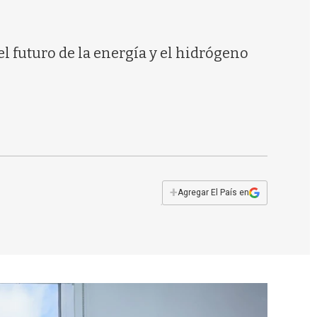
s
q
u
e
l futuro de la energía y el hidrógeno
d
a
+
Agregar El País en