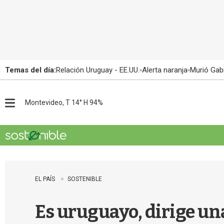
Temas del día:
Relación Uruguay - EE.UU.
Alerta naranja
Murió Gabr
Montevideo, T 14° H 94%
M
e
n
u
EL PAÍS
SOSTENIBLE
Es uruguayo, dirige una