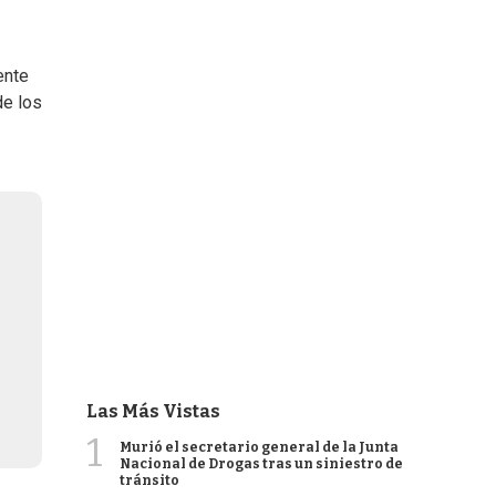
ente
de los
Las Más Vistas
1
Murió el secretario general de la Junta
Nacional de Drogas tras un siniestro de
tránsito