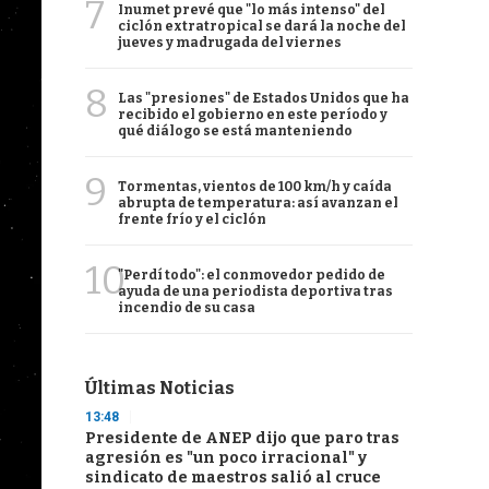
7
Inumet prevé que "lo más intenso" del
ciclón extratropical se dará la noche del
jueves y madrugada del viernes
8
Las "presiones" de Estados Unidos que ha
recibido el gobierno en este período y
qué diálogo se está manteniendo
9
Tormentas, vientos de 100 km/h y caída
abrupta de temperatura: así avanzan el
frente frío y el ciclón
10
"Perdí todo": el conmovedor pedido de
ayuda de una periodista deportiva tras
incendio de su casa
Últimas Noticias
13:48
Presidente de ANEP dijo que paro tras
agresión es "un poco irracional" y
sindicato de maestros salió al cruce