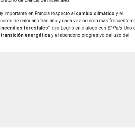
boratorio de ciencia de materiales.
y importante en Francia respecto al
cambio climático
y el
écords de calor año tras año y cada vez ocurren más frecuentem
e
incendios forestales
”, dijo Legris en diálogo con
El País
. Uno 
a
transición energética
y el abandono progresivo del uso del