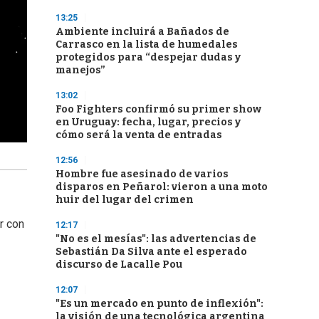
13:25
Ambiente incluirá a Bañados de
Carrasco en la lista de humedales
protegidos para “despejar dudas y
manejos”
13:02
Foo Fighters confirmó su primer show
en Uruguay: fecha, lugar, precios y
cómo será la venta de entradas
12:56
Hombre fue asesinado de varios
disparos en Peñarol: vieron a una moto
huir del lugar del crimen
r con
12:17
"No es el mesías": las advertencias de
Sebastián Da Silva ante el esperado
discurso de Lacalle Pou
12:07
"Es un mercado en punto de inflexión":
la visión de una tecnológica argentina