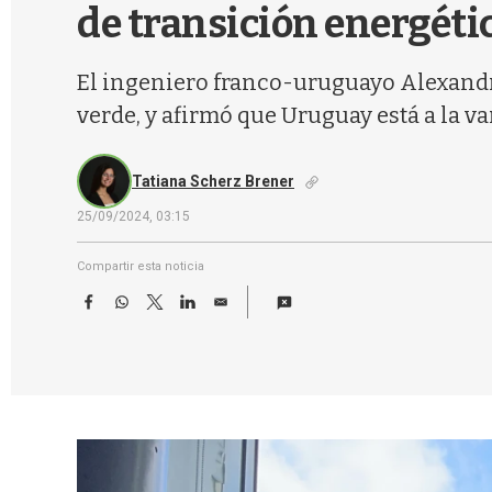
de transición energéti
El ingeniero franco-uruguayo Alexandre
verde, y afirmó que Uruguay está a la v
Tatiana Scherz Brener
25/09/2024, 03:15
Compartir esta noticia
F
W
T
L
E
a
h
w
i
m
c
a
i
n
a
e
t
t
k
i
b
s
t
e
l
o
A
e
d
o
p
r
I
k
p
n