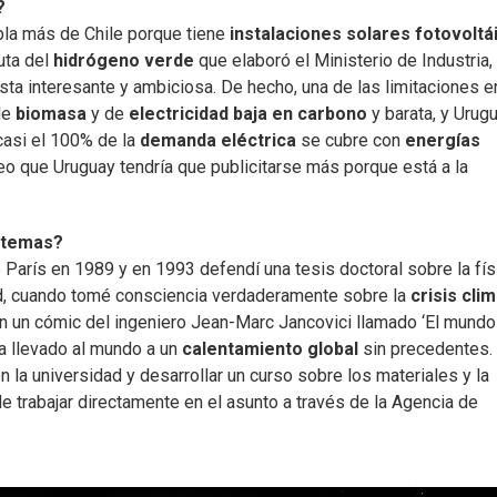
a?
bla más de Chile porque tiene
instalaciones solares fotovoltá
ruta del
hidrógeno verde
que elaboró el Ministerio de Industria,
ta interesante y ambiciosa. De hecho, una de las limitaciones e
de
biomasa
y de
electricidad baja en carbono
y barata, y Urug
casi el 100% de la
demanda eléctrica
se cubre con
energías
reo que Uruguay tendría que publicitarse más porque está a la
s temas?
 París en 1989 y en 1993 defendí una tesis doctoral sobre la fís
ad, cuando tomé consciencia verdaderamente sobre la
crisis cli
on un cómic del ingeniero Jean-Marc Jancovici llamado ‘El mundo
a llevado al mundo a un
calentamiento global
sin precedentes.
 la universidad y desarrollar un curso sobre los materiales y la
de trabajar directamente en el asunto a través de la Agencia de