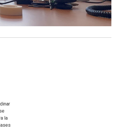
dinar
 se
a la
clases