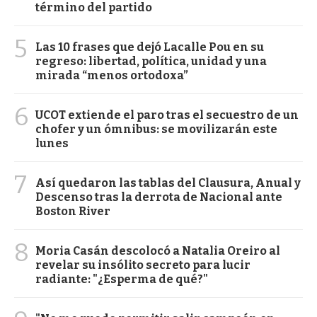
término del partido
5
Las 10 frases que dejó Lacalle Pou en su
regreso: libertad, política, unidad y una
mirada “menos ortodoxa”
6
UCOT extiende el paro tras el secuestro de un
chofer y un ómnibus: se movilizarán este
lunes
7
Así quedaron las tablas del Clausura, Anual y
Descenso tras la derrota de Nacional ante
Boston River
8
Moria Casán descolocó a Natalia Oreiro al
revelar su insólito secreto para lucir
radiante: "¿Esperma de qué?"