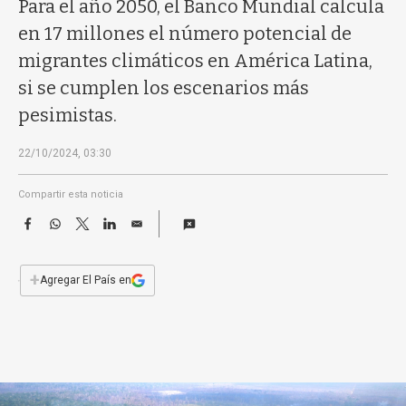
a
Para el año 2050, el Banco Mundial calcula
en 17 millones el número potencial de
migrantes climáticos en América Latina,
si se cumplen los escenarios más
pesimistas.
22/10/2024, 03:30
Compartir esta noticia
F
W
T
L
E
a
h
w
i
m
c
a
i
n
a
e
t
t
k
i
+
Agregar El País en
b
s
t
e
l
o
A
e
d
o
p
r
I
k
p
n