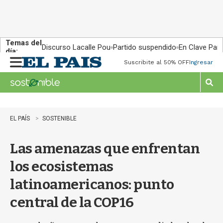
Temas del
Discurso Lacalle Pou
Partido suspendido
En Clave País
día:
Suscribite al 50% OFF
Ingresar
M
e
n
M
u
o
s
t
EL PAÍS
SOSTENIBLE
r
a
Las amenazas que enfrentan
r
b
los ecosistemas
�
s
latinoamericanos: punto
q
u
central de la COP16
e
d