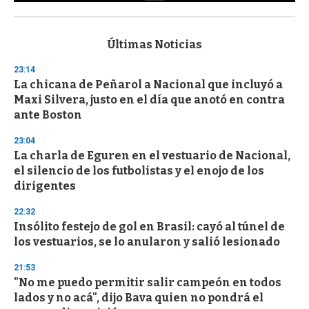
0
s
e
c
Últimas Noticias
o
n
23:14
d
La chicana de Peñarol a Nacional que incluyó a
s
o
Maxi Silvera, justo en el día que anotó en contra
f
ante Boston
3
3
s
23:04
e
La charla de Eguren en el vestuario de Nacional,
c
el silencio de los futbolistas y el enojo de los
o
n
dirigentes
d
s
22:32
Insólito festejo de gol en Brasil: cayó al túnel de
los vestuarios, se lo anularon y salió lesionado
21:53
"No me puedo permitir salir campeón en todos
lados y no acá", dijo Bava quien no pondrá el