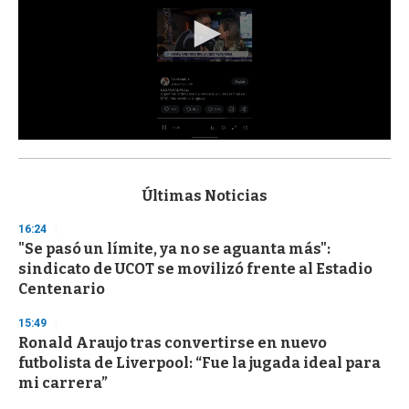
0
s
e
c
Últimas Noticias
o
n
16:24
d
"Se pasó un límite, ya no se aguanta más":
s
o
sindicato de UCOT se movilizó frente al Estadio
f
Centenario
3
3
s
15:49
e
Ronald Araujo tras convertirse en nuevo
c
futbolista de Liverpool: “Fue la jugada ideal para
o
n
mi carrera”
d
s