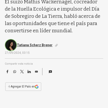
a
El suizo Mathis Wackernagel, cocreador
de la Huella Ecológica e impulsor del Día
de Sobregiro de La Tierra, habló acerca de
las oportunidades que tiene el país para
convertirse en líder mundial.
Tatiana Scherz Brener
27/09/2024, 03:15
Compartir esta noticia
F
W
T
L
E
a
h
w
i
m
c
a
i
n
a
e
t
t
k
i
+
Agregar El País en
b
s
t
e
l
o
A
e
d
o
p
r
I
k
p
n