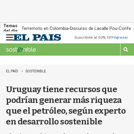
Temas
Terremoto en Colombia
Discurso de Lacalle Pou
Confere
del día:
Suscribite al 50% OFF
Ingresar
M
e
n
M
u
o
s
t
EL PAÍS
SOSTENIBLE
r
a
Uruguay tiene recursos que
r
b
podrían generar más riqueza
�
s
que el petróleo, según experto
q
u
en desarrollo sostenible
e
d