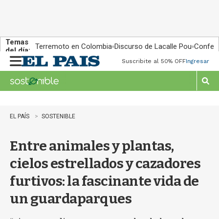
Temas
Terremoto en Colombia
Discurso de Lacalle Pou
Confere
del día:
Suscribite al 50% OFF
Ingresar
M
e
n
M
u
o
s
t
EL PAÍS
SOSTENIBLE
r
a
Entre animales y plantas,
r
b
cielos estrellados y cazadores
�
s
furtivos: la fascinante vida de
q
u
un guardaparques
e
d