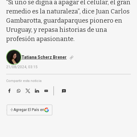
a
“Si uno se digna a apagar el celular, el gran
remedio es la naturaleza”, dice Juan Carlos
Gambarotta, guardaparques pionero en
Uruguay, y repasa historias de una
profesión apasionante.
Tatiana Scherz Brener
21/08/2024, 03:15
Compartir esta noticia
F
W
T
L
E
a
h
w
i
m
c
a
i
n
a
e
t
t
k
i
+
Agregar El País en
b
s
t
e
l
o
A
e
d
o
p
r
I
k
p
n