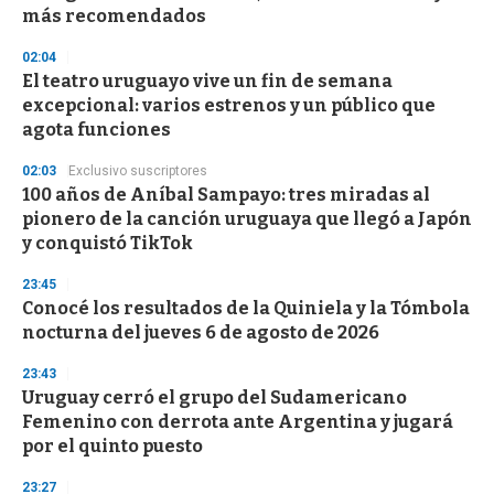
f
más recomendados
3
3
s
02:04
e
El teatro uruguayo vive un fin de semana
c
excepcional: varios estrenos y un público que
o
n
agota funciones
d
s
02:03
Exclusivo suscriptores
100 años de Aníbal Sampayo: tres miradas al
pionero de la canción uruguaya que llegó a Japón
y conquistó TikTok
23:45
Conocé los resultados de la Quiniela y la Tómbola
nocturna del jueves 6 de agosto de 2026
23:43
Uruguay cerró el grupo del Sudamericano
Femenino con derrota ante Argentina y jugará
por el quinto puesto
23:27