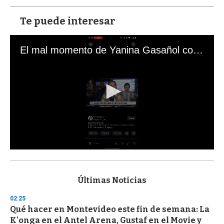
Te puede interesar
El mal momento de Yanina Gasañol con un hincha argentino en "Subrayado"
0
s
e
c
Últimas Noticias
o
n
02:25
d
Qué hacer en Montevideo este fin de semana: La
s
o
K'onga en el Antel Arena, Gustaf en el Movie y