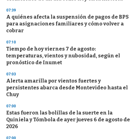
n
d
07:39
s
A quiénes afecta la suspensión de pagos de BPS
para asignaciones familiares y cómo volver a
cobrar
07:10
Tiempo de hoy viernes 7 de agosto:
temperaturas, vientos y nubosidad, según el
pronóstico de Inumet
07:03
Alerta amarilla por vientos fuertes y
persistentes abarca desde Montevideo hasta el
Chuy
07:00
Estas fueron las bolillas de la suerte en la
Quiniela y Tómbola de ayer jueves 6 de agosto de
2026
07:00