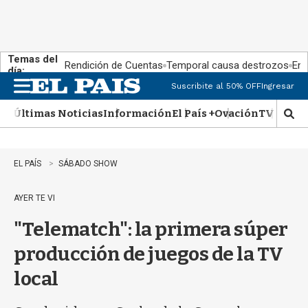
Temas del
Rendición de Cuentas
Temporal causa destrozos
En 
día:
Suscribite al 50% OFF
Ingresar
M
e
Últimas Noticias
Información
El País +
Ovación
TV Show
n
M
u
o
s
t
EL PAÍS
SÁBADO SHOW
r
a
AYER TE VI
r
b
"Telematch": la primera súper
�
s
producción de juegos de la TV
q
u
local
e
d