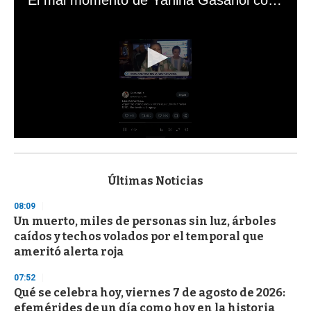
0
s
e
c
Últimas Noticias
o
n
08:09
d
Un muerto, miles de personas sin luz, árboles
s
o
caídos y techos volados por el temporal que
f
ameritó alerta roja
3
3
s
07:52
e
Qué se celebra hoy, viernes 7 de agosto de 2026:
c
efemérides de un día como hoy en la historia
o