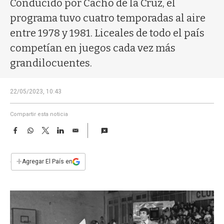
Conducido por Cacho de la Cruz, el
a
programa tuvo cuatro temporadas al aire
entre 1978 y 1981. Liceales de todo el país
competían en juegos cada vez más
grandilocuentes.
22/05/2023, 10:43
Compartir esta noticia
F
W
T
L
E
a
h
w
i
m
c
a
i
n
a
e
t
t
k
i
+
Agregar El País en
b
s
t
e
l
o
A
e
d
o
p
r
I
k
p
n