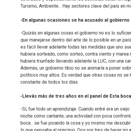
Turismo, Ambiente... Hay sectores clave del país en m
-En algunas ocasiones se ha acusado al gobierno 
-Quizás en algunas cosas el gobierno no es lo suficie
que manejarse dentro del arte de lo posible en un paí
es fácil llevar adelante todas las medidas que uno su
hubiera sorteado, como sorteó, contra viento y marea
hubiera triunfado llevando adelante la LUC, con una ca
Además, un gobierno tibio no se animaría a poner sob
políticos muy altos. Es verdad que otras cosas no se 
constante de todos los días.
-Llevás más de tres años en el panel de Esta boc
-Sí, fue todo un aprendizaje. Cuando entré era un viej
noche como cantante, una actividad con poca confronta
boca... se fue picando la cosa y yo mismo me descubrí
lo que pensaba al principio. Dos por tres de hacer mi