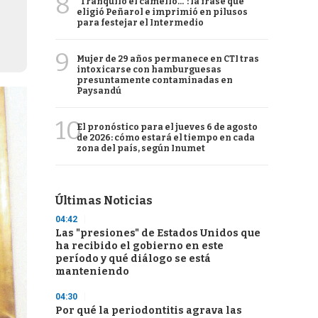
8
"Tranquilo el camello...": la frase que
eligió Peñarol e imprimió en pilusos
para festejar el Intermedio
9
Mujer de 29 años permanece en CTI tras
intoxicarse con hamburguesas
presuntamente contaminadas en
Paysandú
10
El pronóstico para el jueves 6 de agosto
de 2026: cómo estará el tiempo en cada
zona del país, según Inumet
Últimas Noticias
04:42
Las "presiones" de Estados Unidos que
ha recibido el gobierno en este
período y qué diálogo se está
manteniendo
04:30
Por qué la periodontitis agrava las