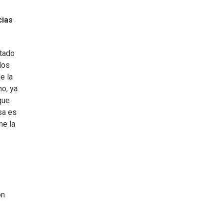
cias
otado
dos
e la
no, ya
que
sa es
me la
on