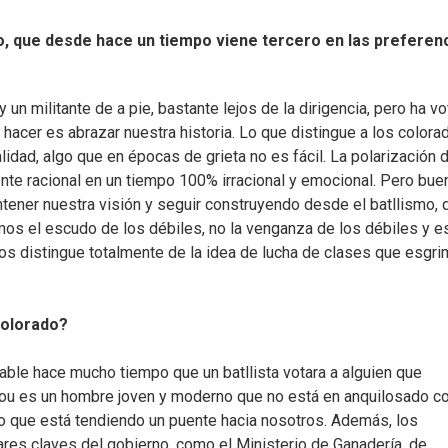
do, que desde hace un tiempo viene tercero en las preferen
 un militante de a pie, bastante lejos de la dirigencia, pero ha v
hacer es abrazar nuestra historia. Lo que distingue a los colora
alidad, algo que en épocas de grieta no es fácil. La polarización d
ente racional en un tiempo 100% irracional y emocional. Pero bue
ner nuestra visión y seguir construyendo desde el batllismo, 
mos el escudo de los débiles, no la venganza de los débiles y e
os distingue totalmente de la idea de lucha de clases que esgri
colorado?
able hace mucho tiempo que un batllista votara a alguien que
 Pou es un hombre joven y moderno que no está en anquilosado c
creo que está tendiendo un puente hacia nosotros. Además, los
ares claves del gobierno, como el Ministerio de Ganadería, de