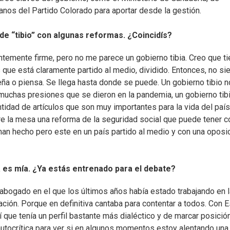
anos del Partido Colorado para aportar desde la gestión.
de “tibio” con algunas reformas. ¿Coincidís?
ntemente firme, pero no me parece un gobierno tibia. Creo que t
s que está claramente partido al medio, dividido. Entonces, no s
eña o piensa. Se llega hasta donde se puede. Un gobierno tibio n
 muchas presiones que se dieron en la pandemia, un gobierno tib
ntidad de artículos que son muy importantes para la vida del país
re la mesa una reforma de la seguridad social que puede tener 
han hecho pero este en un país partido al medio y con una oposi
a es mía. ¿Ya estás entrenado para el debate?
o abogado en el que los últimos años había estado trabajando en 
ción. Porque en definitiva cantaba para contentar a todos. Con E
 que tenía un perfil bastante más dialéctico y de marcar posició
 autocrítica para ver si en algunos momentos estoy alentando una