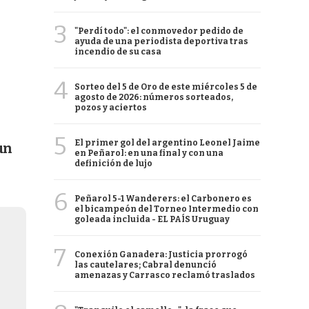
3
"Perdí todo": el conmovedor pedido de
ayuda de una periodista deportiva tras
incendio de su casa
4
Sorteo del 5 de Oro de este miércoles 5 de
agosto de 2026: números sorteados,
pozos y aciertos
5
El primer gol del argentino Leonel Jaime
un
en Peñarol: en una final y con una
definición de lujo
6
Peñarol 5-1 Wanderers: el Carbonero es
el bicampeón del Torneo Intermedio con
goleada incluida - EL PAÍS Uruguay
7
Conexión Ganadera: Justicia prorrogó
las cautelares; Cabral denunció
amenazas y Carrasco reclamó traslados