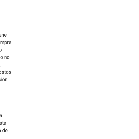
iene
iempre
o
io no
.
costos
ción
la
sta
n de