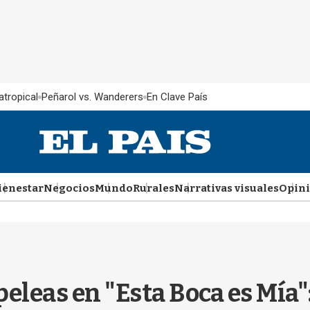
atropical
Peñarol vs. Wanderers
En Clave País
ienestar
Negocios
Mundo
Rurales
Narrativas visuales
Opin
eleas en "Esta Boca es Mía"