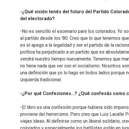
-¿Qué visión tenés del futuro del Partido Colora
del electorado?
-No es sencillo el escenario para los colorados. Yo soy
al partido desde los '80. Creo que lo que tenemos que 
es el apego a la legalidad y ser el partido de la racion
política ha perjudicado a un partido que es absolutam
vendrá nuestro tiempo nuevamente. Tenemos que mante
no tiene nada que ver con el socialismo. Nosotros so
una definición que yo lo hago en todos lados porque n
izquierda tradicional.
-¿Por qué Confesiones...? ¿Qué confesás como 
-El libro es una confesión porque hubiera sido impens
proviene del herrerismo. Pero creo que Luis Lacalle
viejas ideas. Al definirse como un liberal solidario, 
colorados y especialmente los batllistas están en lug