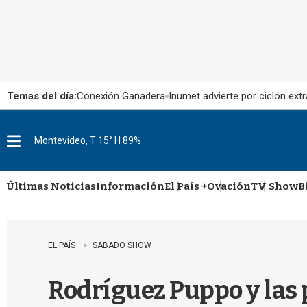
Temas del día:
Conexión Ganadera
Inumet advierte por ciclón extr
Montevideo, T 15° H 89%
M
e
n
u
Últimas Noticias
Información
El País +
Ovación
TV Show
B
EL PAÍS
SÁBADO SHOW
Rodríguez Puppo y las p