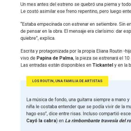
Un mes antes del estreno se quebró una pierna y tod
Le costó asimilar ese freno repentino, pero luego ente
“Estaba empecinada con estrenar en setiembre. Sin em
de pensar en la obra. El mensaje era clarísimo: dar es
quiebre”, explica.
Escrita y protagonizada por la propia Eliana Routin -hi
vivo de
Papina de Palma
, la pieza se estrenará el 10
Las entradas están disponibles en
Tickantel
y en la b
LOS ROUTIN, UNA FAMILIA DE ARTISTAS
La música de fondo, una guitarra siempre a mano y l
niña le costaba entender que se podía vivir de la m
hago eso”, dice entre risas. Incluso compartió esce
Cayó la cabra
) en
La rimbombante travesía del ro