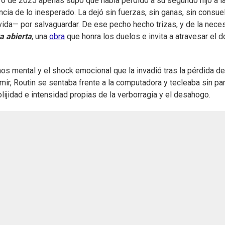
ro de 2025 apenas supo que había perdido a su segundo hijo a l
ia de lo inesperado. La dejó sin fuerzas, sin ganas, sin consuel
vida— por salvaguardar. De ese pecho hecho trizas, y de la nece
a abierta
, una
obra
que honra los duelos e invita a atravesar el d
os mental y el shock emocional que la invadió tras la pérdida de
mir, Routin se sentaba frente a la computadora y tecleaba sin par
lijidad e intensidad propias de la verborragia y el desahogo.