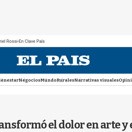
iel Rossi
En Clave País
ienestar
Negocios
Mundo
Rurales
Narrativas visuales
Opin
ansformó el dolor en arte y