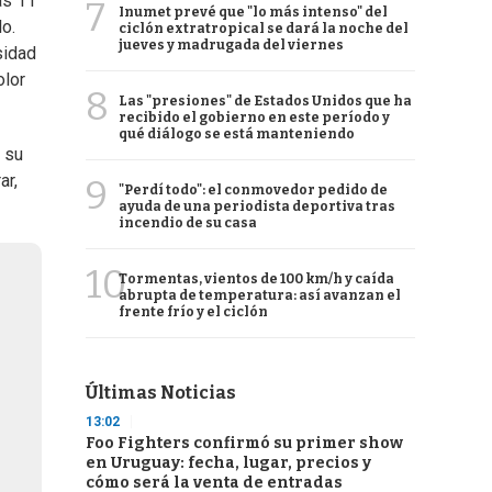
as 11
7
Inumet prevé que "lo más intenso" del
o.
ciclón extratropical se dará la noche del
jueves y madrugada del viernes
sidad
olor
8
Las "presiones" de Estados Unidos que ha
recibido el gobierno en este período y
qué diálogo se está manteniendo
 su
ar,
9
"Perdí todo": el conmovedor pedido de
ayuda de una periodista deportiva tras
incendio de su casa
10
Tormentas, vientos de 100 km/h y caída
abrupta de temperatura: así avanzan el
frente frío y el ciclón
Últimas Noticias
13:02
Foo Fighters confirmó su primer show
en Uruguay: fecha, lugar, precios y
cómo será la venta de entradas