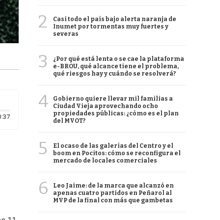
2
Casi todo el país bajo alerta naranja de
Inumet por tormentas muy fuertes y
severas
3
¿Por qué está lenta o se cae la plataforma
e-BROU, qué alcance tiene el problema,
qué riesgos hay y cuándo se resolverá?
4
Gobierno quiere llevar mil familias a
Ciudad Vieja aprovechando ocho
propiedades públicas: ¿cómo es el plan
Duración: 37 segundos
0:37
del MVOT?
5
El ocaso de las galerías del Centro y el
boom en Pocitos: cómo se reconfigura el
mercado de locales comerciales
6
Leo Jaime: de la marca que alcanzó en
apenas cuatro partidos en Peñarol al
MVP de la final con más que gambetas