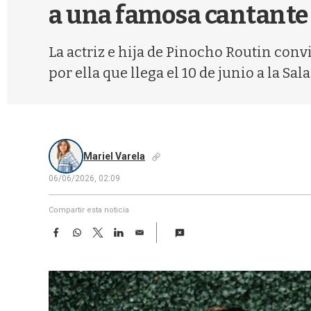
a una famosa cantante
La actriz e hija de Pinocho Routin conv
por ella que llega el 10 de junio a la Sa
Mariel Varela
06/06/2026, 02:09
Compartir esta noticia
F
W
T
L
E
a
h
w
i
m
c
a
i
n
a
e
t
t
k
i
b
s
t
e
l
o
A
e
d