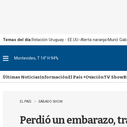
Temas del día:
Relación Uruguay - EE.UU.
Alerta naranja
Murió Gabr
Montevideo, T 14° H 94%
M
e
n
u
Últimas Noticias
Información
El País +
Ovación
TV Show
B
EL PAÍS
SÁBADO SHOW
Perdió un embarazo, tr