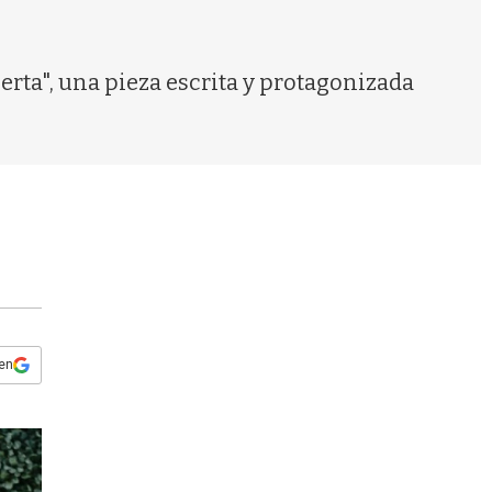
s
q
u
e
erta", una pieza escrita y protagonizada
d
a
 en