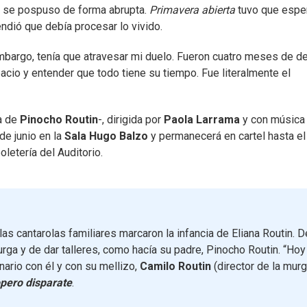
o se pospuso de forma abrupta.
Primavera abierta
tuvo que esper
ndió que debía procesar lo vivido.
bargo, tenía que atravesar mi duelo. Fueron cuatro meses de de
pacio y entender que todo tiene su tiempo. Fue literalmente el
ja de
Pinocho Routin
-, dirigida por
Paola Larrama
y con música
 de junio en la
Sala Hugo Balzo
y permanecerá en cartel hasta el
oletería del Auditorio.
as cantarolas familiares marcaron la infancia de Eliana Routin. D
urga y de dar talleres, como hacía su padre, Pinocho Routin. “Hoy
nario con él y con su mellizo,
Camilo Routin
(director de la mur
pero disparate
.