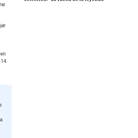
ar.
jar
 en
 14.
e
ga