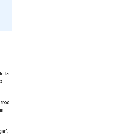
n
e la
o
 tres
un
ar”,