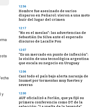
12:56
Hombre fue asesinado de varios
disparos en Peñarol: vieron a una moto
huir del lugar del crimen
12:17
"No es el mesías": las advertencias de
Sebastián Da Silva ante el esperado
orma
discurso de Lacalle Pou
12:07
"Es un mercado en punto de inflexión":
esta
la visión de una tecnológica argentina
que escala su negocio en Uruguay
12:06
Casi todo el país bajo alerta naranja de
 fecha
Inumet por tormentas muy fuertes y
severas
12:00
l y
AUF oficializó a Forlán, que ya fijó su
primera conferencia como DT de la
selección: "La vuelta de la leyenda"