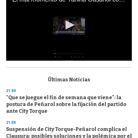
0
s
e
c
Últimas Noticias
o
n
21:59
d
"Que se juegue el fin de semana que viene": la
s
o
postura de Peñarol sobre la fijación del partido
f
ante City Torque
3
3
s
21:59
e
Suspensión de City Torque-Peñarol complica el
c
Clausura: posibles soluciones y la polémica por el
o