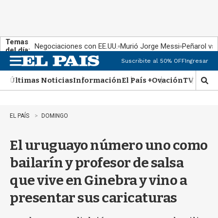
Temas
Negociaciones con EE.UU.
Murió Jorge Messi
Peñarol vs
del día:
Suscribite al 50% OFF
Ingresar
M
e
Últimas Noticias
Información
El País +
Ovación
TV Show
n
M
u
o
s
t
EL PAÍS
DOMINGO
r
a
El uruguayo número uno como
r
b
bailarín y profesor de salsa
�
s
que vive en Ginebra y vino a
q
u
presentar sus caricaturas
e
d