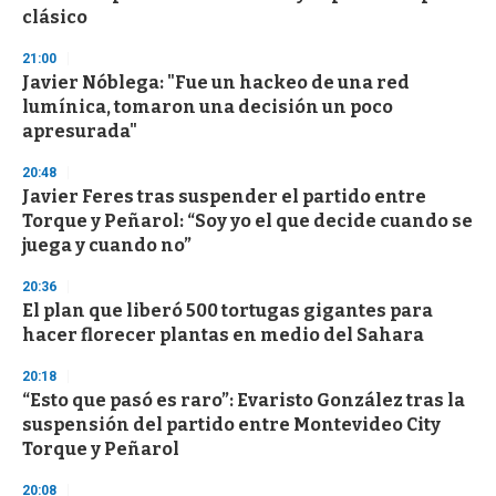
n
clásico
d
s
21:00
Javier Nóblega: "Fue un hackeo de una red
lumínica, tomaron una decisión un poco
apresurada"
20:48
Javier Feres tras suspender el partido entre
Torque y Peñarol: “Soy yo el que decide cuando se
juega y cuando no”
20:36
El plan que liberó 500 tortugas gigantes para
hacer florecer plantas en medio del Sahara
20:18
“Esto que pasó es raro”: Evaristo González tras la
suspensión del partido entre Montevideo City
Torque y Peñarol
20:08