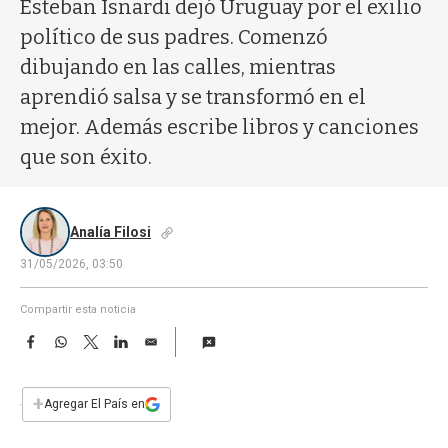
a
Esteban Isnardi dejó Uruguay por el exilio
político de sus padres. Comenzó
dibujando en las calles, mientras
aprendió salsa y se transformó en el
mejor. Además escribe libros y canciones
que son éxito.
Analía Filosi
31/05/2026, 03:50
Compartir esta noticia
F
W
T
L
E
a
h
w
i
m
c
a
i
n
a
e
t
t
k
i
+
Agregar El País en
b
s
t
e
l
o
A
e
d