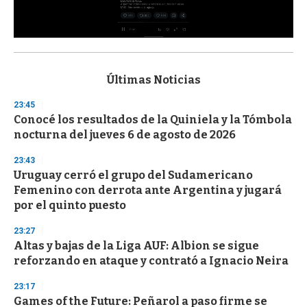
0
s
e
c
Últimas Noticias
o
n
23:45
d
Conocé los resultados de la Quiniela y la Tómbola
s
o
nocturna del jueves 6 de agosto de 2026
f
3
23:43
3
s
Uruguay cerró el grupo del Sudamericano
e
Femenino con derrota ante Argentina y jugará
c
por el quinto puesto
o
n
d
23:27
s
Altas y bajas de la Liga AUF: Albion se sigue
reforzando en ataque y contrató a Ignacio Neira
23:17
Games of the Future: Peñarol a paso firme se