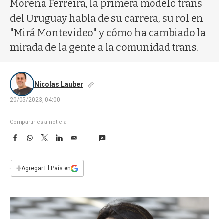
a
Morena Ferreira, la primera modelo trans
del Uruguay habla de su carrera, su rol en
"Mirá Montevideo" y cómo ha cambiado la
mirada de la gente a la comunidad trans.
Nicolas Lauber
20/05/2023, 04:00
Compartir esta noticia
F
W
T
L
E
a
h
w
i
m
c
a
i
n
a
e
t
t
k
i
+
Agregar El País en
b
s
t
e
l
o
A
e
d
o
p
r
I
k
p
n