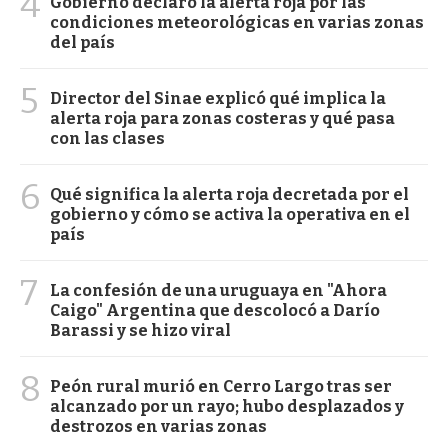
4
Gobierno declaró la alerta roja por las
condiciones meteorológicas en varias zonas
del país
5
Director del Sinae explicó qué implica la
alerta roja para zonas costeras y qué pasa
con las clases
6
Qué significa la alerta roja decretada por el
gobierno y cómo se activa la operativa en el
país
7
La confesión de una uruguaya en "Ahora
Caigo" Argentina que descolocó a Darío
Barassi y se hizo viral
8
Peón rural murió en Cerro Largo tras ser
alcanzado por un rayo; hubo desplazados y
destrozos en varias zonas