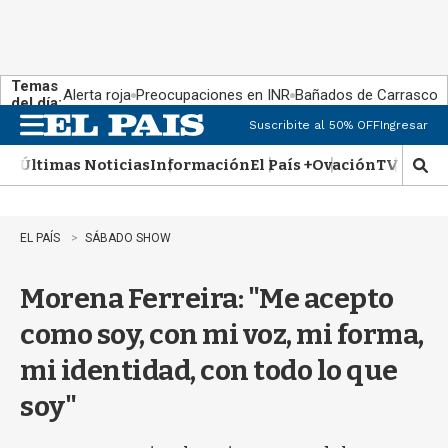
Temas
Alerta roja
Preocupaciones en INR
Bañados de Carrasco
del día:
Suscribite al 50% OFF
Ingresar
M
e
Últimas Noticias
Información
El País +
Ovación
TV Show
n
M
u
o
s
t
EL PAÍS
SÁBADO SHOW
r
a
Morena Ferreira: "Me acepto
r
b
como soy, con mi voz, mi forma,
�
s
mi identidad, con todo lo que
q
u
soy"
e
d