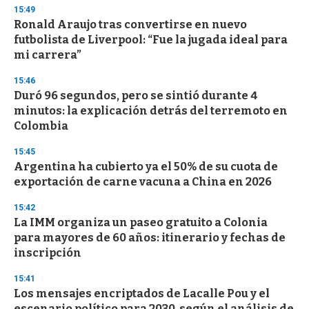
s
15:49
Ronald Araujo tras convertirse en nuevo
futbolista de Liverpool: “Fue la jugada ideal para
mi carrera”
15:46
Duró 96 segundos, pero se sintió durante 4
minutos: la explicación detrás del terremoto en
Colombia
15:45
Argentina ha cubierto ya el 50% de su cuota de
exportación de carne vacuna a China en 2026
15:42
La IMM organiza un paseo gratuito a Colonia
para mayores de 60 años: itinerario y fechas de
inscripción
15:41
Los mensajes encriptados de Lacalle Pou y el
escenario político para 2030, según el análisis de