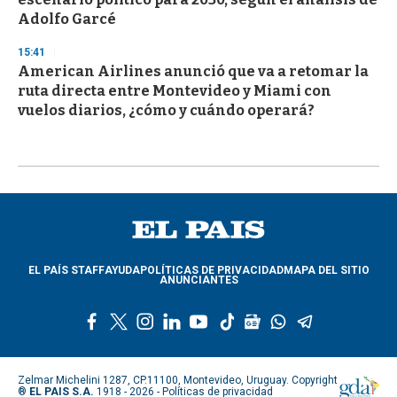
Adolfo Garcé
15:41
American Airlines anunció que va a retomar la
ruta directa entre Montevideo y Miami con
vuelos diarios, ¿cómo y cuándo operará?
EL PAÍS STAFF
AYUDA
POLÍTICAS DE PRIVACIDAD
MAPA DEL SITIO
ANUNCIANTES
f
t
i
l
y
t
g
w
t
a
w
n
i
o
i
o
h
e
c
i
s
n
u
k
o
a
l
e
t
t
k
t
t
g
t
e
Zelmar Michelini 1287, CP.11100, Montevideo, Uruguay. Copyright
b
t
a
e
u
o
l
s
g
®
EL PAIS S.A.
1918 - 2026 -
Políticas de privacidad