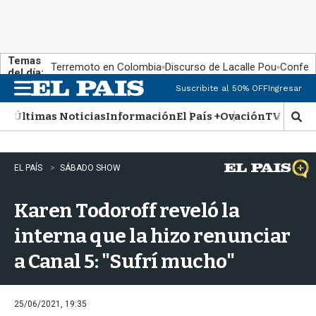
Temas
Terremoto en Colombia
Discurso de Lacalle Pou
Confere
del día:
Suscribite al 50% OFF
Ingresar
M
e
Últimas Noticias
Información
El País +
Ovación
TV Show
n
M
u
o
s
t
EL PAÍS
SÁBADO SHOW
r
a
Karen Todoroff reveló la
r
b
interna que la hizo renunciar
�
s
a Canal 5: "Sufrí mucho"
q
u
e
d
25/06/2021, 19:35