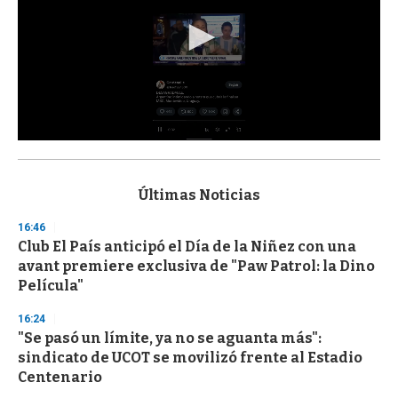
0
s
e
c
Últimas Noticias
o
n
16:46
d
Club El País anticipó el Día de la Niñez con una
s
o
avant premiere exclusiva de "Paw Patrol: la Dino
f
Película"
3
3
s
16:24
e
"Se pasó un límite, ya no se aguanta más":
c
sindicato de UCOT se movilizó frente al Estadio
o
n
Centenario
d