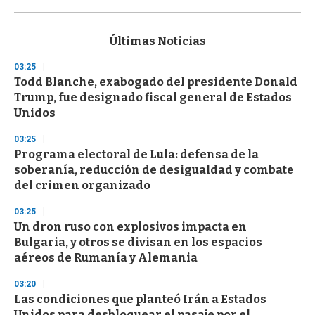
0
s
e
c
Últimas Noticias
o
n
03:25
d
Todd Blanche, exabogado del presidente Donald
s
o
Trump, fue designado fiscal general de Estados
f
Unidos
3
3
s
03:25
e
Programa electoral de Lula: defensa de la
c
soberanía, reducción de desigualdad y combate
o
n
del crimen organizado
d
s
03:25
Un dron ruso con explosivos impacta en
Bulgaria, y otros se divisan en los espacios
aéreos de Rumanía y Alemania
03:20
Las condiciones que planteó Irán a Estados
Unidos para desbloquear el pasaje por el