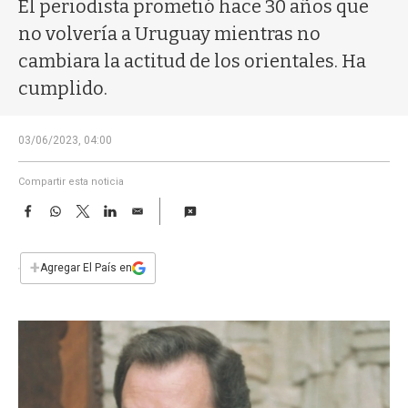
a
El periodista prometió hace 30 años que
no volvería a Uruguay mientras no
cambiara la actitud de los orientales. Ha
cumplido.
03/06/2023, 04:00
Compartir esta noticia
F
W
T
L
E
a
h
w
i
m
c
a
i
n
a
e
t
t
k
i
+
Agregar El País en
b
s
t
e
l
o
A
e
d
o
p
r
I
k
p
n