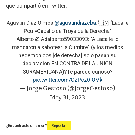
que compartió en Twitter.
Agustin Diaz Olmos
@agustindiazcba
: 🇺🇾 "Lacalle
Pou =Caballo de Troya de la Derecha"
Alberto @ Adalberto59033093: "A Lacalle lo
mandaron a sabotear la Cumbre" (y los medios
hegemonicos [de derecha] solo pasan su
declaracion EN CONTRA DE LA UNION
SURAMERICANA)?Te parece curioso?
pic.twitter.com/OZPcz0IOMk
— Jorge Gestoso (@JorgeGestoso)
May 31, 2023
¿Encontraste un error?
Reportar