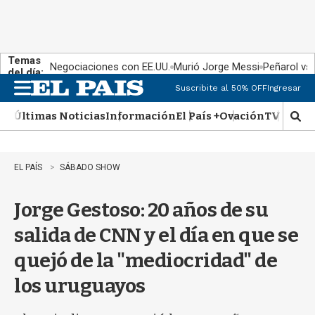
Temas
Negociaciones con EE.UU.
Murió Jorge Messi
Peñarol vs
del día:
Suscribite al 50% OFF
Ingresar
M
e
Últimas Noticias
Información
El País +
Ovación
TV Show
n
M
u
o
s
t
EL PAÍS
SÁBADO SHOW
r
a
Jorge Gestoso: 20 años de su
r
b
salida de CNN y el día en que se
�
s
quejó de la "mediocridad" de
q
u
los uruguayos
e
d