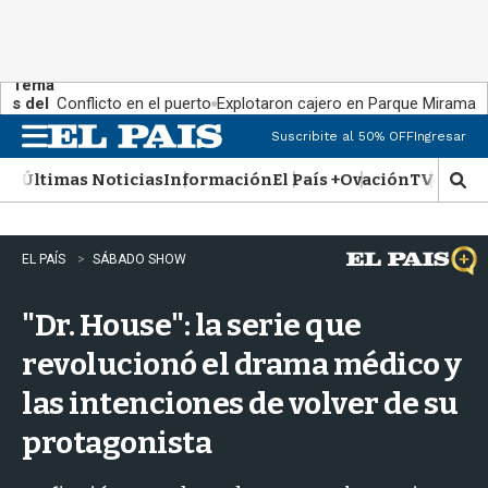
Tema
s del
Conflicto en el puerto
Explotaron cajero en Parque Miramar
día:
Suscribite al 50% OFF
Ingresar
M
e
Últimas Noticias
Información
El País +
Ovación
TV Show
n
M
u
o
s
t
EL PAÍS
SÁBADO SHOW
r
a
"Dr. House": la serie que
r
b
revolucionó el drama médico y
�
s
las intenciones de volver de su
q
u
protagonista
e
d