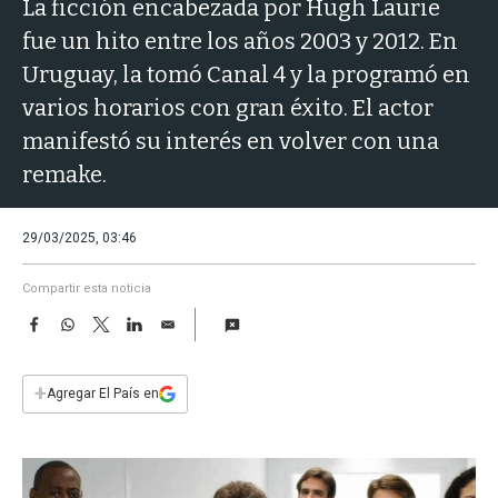
a
La ficción encabezada por Hugh Laurie
fue un hito entre los años 2003 y 2012. En
Uruguay, la tomó Canal 4 y la programó en
varios horarios con gran éxito. El actor
manifestó su interés en volver con una
remake.
29/03/2025, 03:46
Compartir esta noticia
F
W
T
L
E
a
h
w
i
m
c
a
i
n
a
e
t
t
k
i
+
Agregar El País en
b
s
t
e
l
o
A
e
d
o
p
r
I
k
p
n