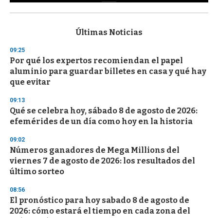
0
s
e
c
Últimas Noticias
o
n
09:25
d
Por qué los expertos recomiendan el papel
s
o
aluminio para guardar billetes en casa y qué hay
f
que evitar
3
3
s
09:13
e
Qué se celebra hoy, sábado 8 de agosto de 2026:
c
efemérides de un día como hoy en la historia
o
n
d
09:02
s
Números ganadores de Mega Millions del
viernes 7 de agosto de 2026: los resultados del
último sorteo
08:56
El pronóstico para hoy sabado 8 de agosto de
2026: cómo estará el tiempo en cada zona del