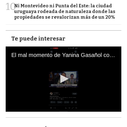
10
Ni Montevideo ni Punta del Este: la ciudad
uruguaya rodeada de naturaleza donde las
propiedades se revalorizan más de un 20%
Te puede interesar
El mal momento de Yanina Gasañol con un hincha argentino en "Subrayado"
0
s
e