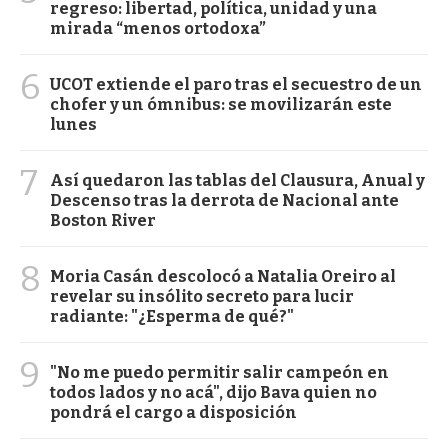
regreso: libertad, política, unidad y una
mirada “menos ortodoxa”
6
UCOT extiende el paro tras el secuestro de un
chofer y un ómnibus: se movilizarán este
lunes
7
Así quedaron las tablas del Clausura, Anual y
Descenso tras la derrota de Nacional ante
Boston River
8
Moria Casán descolocó a Natalia Oreiro al
revelar su insólito secreto para lucir
radiante: "¿Esperma de qué?"
9
"No me puedo permitir salir campeón en
todos lados y no acá", dijo Bava quien no
pondrá el cargo a disposición