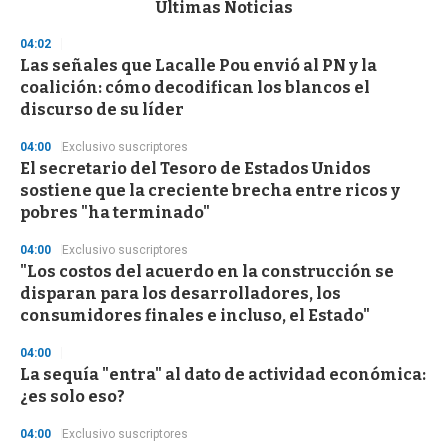
c
Últimas Noticias
o
n
04:02
d
Las señales que Lacalle Pou envió al PN y la
s
o
coalición: cómo decodifican los blancos el
f
discurso de su líder
3
3
s
04:00
Exclusivo suscriptores
e
El secretario del Tesoro de Estados Unidos
c
sostiene que la creciente brecha entre ricos y
o
n
pobres "ha terminado"
d
s
04:00
Exclusivo suscriptores
"Los costos del acuerdo en la construcción se
disparan para los desarrolladores, los
consumidores finales e incluso, el Estado"
04:00
La sequía "entra" al dato de actividad económica:
¿es solo eso?
04:00
Exclusivo suscriptores