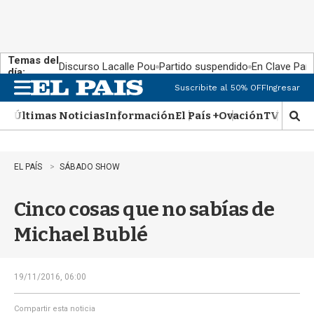
Temas del
Discurso Lacalle Pou
Partido suspendido
En Clave País
día:
Suscribite al 50% OFF
Ingresar
M
e
Últimas Noticias
Información
El País +
Ovación
TV Show
n
M
u
o
s
t
EL PAÍS
SÁBADO SHOW
r
a
Cinco cosas que no sabías de
r
b
Michael Bublé
�
s
q
u
19/11/2016, 06:00
e
d
Compartir esta noticia