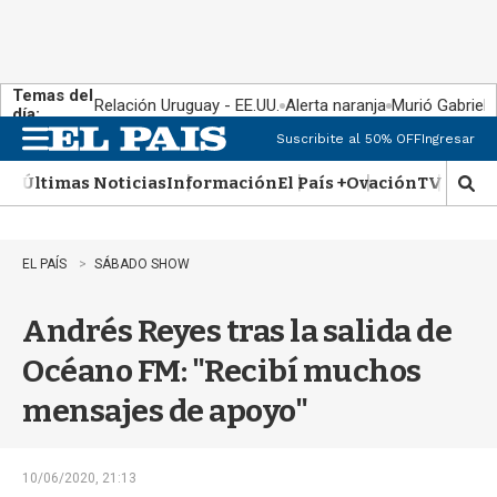
Temas del
Relación Uruguay - EE.UU.
Alerta naranja
Murió Gabriel 
día:
Suscribite al 50% OFF
Ingresar
M
e
Últimas Noticias
Información
El País +
Ovación
TV Show
n
M
u
o
s
t
EL PAÍS
SÁBADO SHOW
r
a
Andrés Reyes tras la salida de
r
b
Océano FM: "Recibí muchos
�
s
mensajes de apoyo"
q
u
e
d
10/06/2020, 21:13