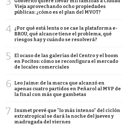
3
Gobierno quiere llevar mil familias a Ciudad
Vieja aprovechando ocho propiedades
públicas: ¿cómo es el plan del MVOT?
4
¿Por qué está lenta o se cae la plataforma e-
BROU, qué alcance tiene el problema, qué
riesgos hay y cuándo se resolverá?
5
El ocaso de las galerías del Centro y el boom
en Pocitos: cómo se reconfigura el mercado
de locales comerciales
6
Leo Jaime: de la marca que alcanzó en
apenas cuatro partidos en Peñarol al MVP de
la final con más que gambetas
7
Inumet prevé que "lo más intenso" del ciclón
extratropical se dará la noche del jueves y
madrugada del viernes