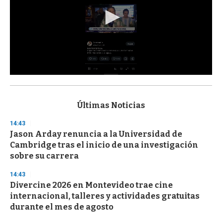
0
s
e
c
Últimas Noticias
o
n
14:43
d
Jason Arday renuncia a la Universidad de
s
o
Cambridge tras el inicio de una investigación
f
sobre su carrera
3
3
s
14:43
e
Divercine 2026 en Montevideo trae cine
c
internacional, talleres y actividades gratuitas
o
n
durante el mes de agosto
d
s