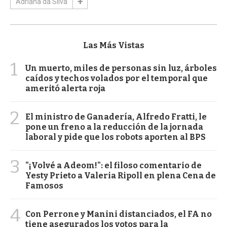
Adriana da Silva
Las Más Vistas
1
Un muerto, miles de personas sin luz, árboles
caídos y techos volados por el temporal que
ameritó alerta roja
2
El ministro de Ganadería, Alfredo Fratti, le
pone un freno a la reducción de la jornada
laboral y pide que los robots aporten al BPS
3
"¡Volvé a Adeom!": el filoso comentario de
Yesty Prieto a Valeria Ripoll en plena Cena de
Famosos
4
Con Perrone y Manini distanciados, el FA no
tiene asegurados los votos para la