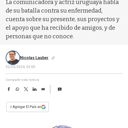
a
La comunicadora y actriz uruguaya habla
de su batalla contra su enfermedad,
cuenta sobre su presente, sus proyectos y
el apoyo que ha recibido de amigos, y de
personas que no conoce.
Nicolas Lauber
02/03/2024, 03:00
Compartir esta noticia
F
W
T
L
E
a
h
w
i
m
c
a
i
n
a
e
t
t
k
i
+
Agregar El País en
b
s
t
e
l
o
A
e
d
o
p
r
I
k
p
n