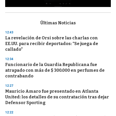
0
s
e
c
Últimas Noticias
o
n
12:43
d
La revelación de Orsi sobre las charlas con
s
o
EE.UU. para recibir deportados: “Se juega de
f
callado”
3
3
s
12:34
e
Funcionario de la Guardia Republicana fue
c
atrapado con más de $ 300.000 en perfumes de
o
n
contrabando
d
s
12:27
Mauricio Amaro fue presentado en Atlanta
United: los detalles de su contratación tras dejar
Defensor Sporting
12:22