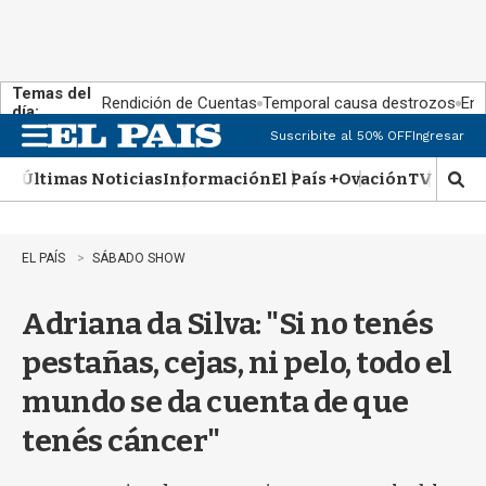
Temas del
Rendición de Cuentas
Temporal causa destrozos
En 
día:
Suscribite al 50% OFF
Ingresar
M
e
Últimas Noticias
Información
El País +
Ovación
TV Show
n
M
u
o
s
t
EL PAÍS
SÁBADO SHOW
r
a
Adriana da Silva: "Si no tenés
r
b
pestañas, cejas, ni pelo, todo el
�
s
mundo se da cuenta de que
q
u
tenés cáncer"
e
d