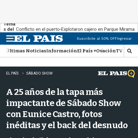
Tema
s del
Conflicto en el puerto
Explotaron cajero en Parque Miramar
día:
Suscribite al 50% OFF
Ingresar
M
e
Últimas Noticias
Información
El País +
Ovación
TV Show
n
M
u
o
s
t
EL PAÍS
SÁBADO SHOW
r
a
A 25 años de la tapa más
r
b
impactante de Sábado Show
�
s
con Eunice Castro, fotos
q
u
inéditas y el back del desnudo
e
d