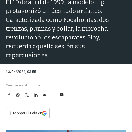
a
El 10 de abril de 1999, la modelo top
protagonizó un desnudo artístico.
Caracterizada como Pocahontas, dos
trenzas, plumas y collar, la morocha
revolucionó los escaparates. Hoy,
recuerda aquella sesión sus
repercusiones.
13/04/2024, 03:55
Compartir esta noticia
F
W
T
L
E
a
h
w
i
m
c
a
i
n
a
e
t
t
k
i
+
Agregar El País en
b
s
t
e
l
o
A
e
d
o
p
r
I