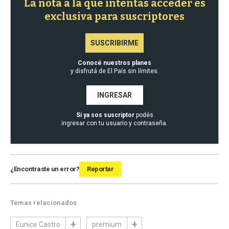
La nota a la que intentas acceder es
exclusiva para suscriptores
SUSCRIBIRME
Conocé nuestros planes
y disfrutá de El País sin límites.
INGRESAR
Si ya sos suscriptor
podés
ingresar con tu usuario y contraseña.
¿Encontraste un error?
Reportar
Temas relacionados
Eunice Castro
premium