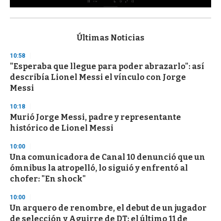
0
s
e
c
Últimas Noticias
o
n
10:58
d
"Esperaba que llegue para poder abrazarlo": así
s
o
describía Lionel Messi el vínculo con Jorge
f
Messi
3
3
s
10:18
e
Murió Jorge Messi, padre y representante
c
histórico de Lionel Messi
o
n
d
10:00
s
Una comunicadora de Canal 10 denunció que un
ómnibus la atropelló, lo siguió y enfrentó al
chofer: "En shock"
10:00
Un arquero de renombre, el debut de un jugador
de selección y Aguirre de DT: el último 11 de