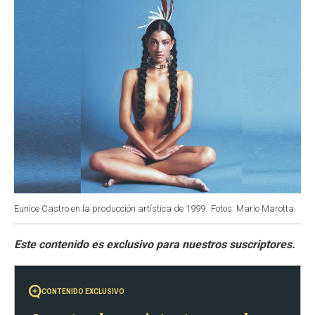
k
p
n
Eunice Castro en la producción artística de 1999.
Fotos: Mario Marotta.
CONTENIDO EXCLUSIVO