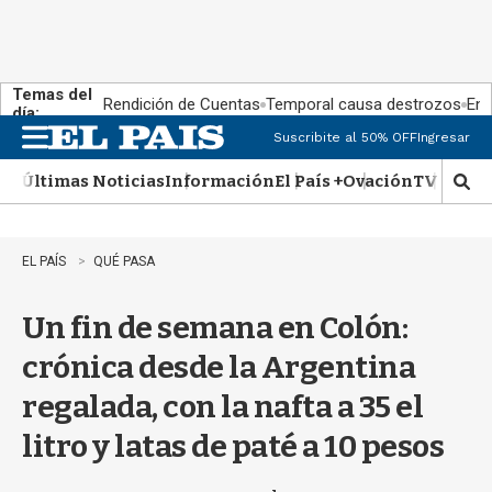
Temas del
Rendición de Cuentas
Temporal causa destrozos
En 
día:
Suscribite al 50% OFF
Ingresar
M
e
Últimas Noticias
Información
El País +
Ovación
TV Show
n
M
u
o
s
t
EL PAÍS
QUÉ PASA
r
a
Un fin de semana en Colón:
r
b
crónica desde la Argentina
�
s
regalada, con la nafta a 35 el
q
u
litro y latas de paté a 10 pesos
e
d