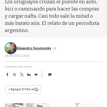
a
Los uruguayos cruzan el puente en auto,
bici o caminando para hacer las compras
y cargar nafta. Casi todo sale la mitad o
más barato aún. El relato de un periodista
argentino.
Alejandro Seselovsky
28/05/2023, 04:00
Compartir esta noticia
F
W
T
L
E
a
h
w
i
m
c
a
i
n
a
e
t
t
k
i
+
Agregar El País en
b
s
t
e
l
o
A
e
d
o
p
r
I
k
p
n