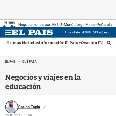
Temas
Negociaciones con EE.UU.
Murió Jorge Messi
Peñarol vs
del día:
Suscribite al 50% OFF
Ingresar
M
e
Últimas Noticias
Información
El País +
Ovación
TV Show
n
M
u
o
s
t
EL PAÍS
QUÉ PASA
r
a
Negocios y viajes en la
r
b
educación
�
s
q
u
e
Carlos Tapia
d
29/07/2018, 05:00