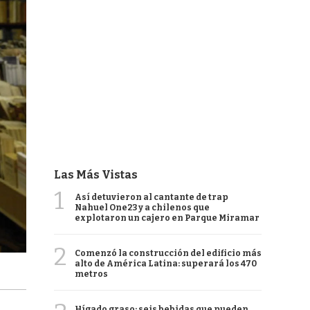
Las Más Vistas
1
Así detuvieron al cantante de trap
Nahuel One23 y a chilenos que
explotaron un cajero en Parque Miramar
2
Comenzó la construcción del edificio más
alto de América Latina: superará los 470
metros
Hígado graso: seis bebidas que pueden