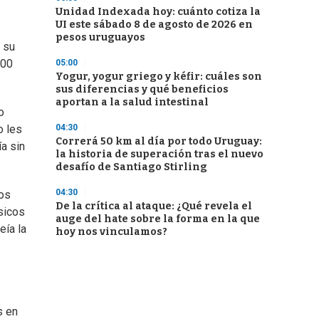
Unidad Indexada hoy: cuánto cotiza la
UI este sábado 8 de agosto de 2026 en
pesos uruguayos
r su
000
05:00
Yogur, yogur griego y kéfir: cuáles son
sus diferencias y qué beneficios
aportan a la salud intestinal
o
04:30
o les
Correrá 50 km al día por todo Uruguay:
a sin
la historia de superación tras el nuevo
desafío de Santiago Stirling
04:30
cos
De la crítica al ataque: ¿Qué revela el
sicos
auge del hate sobre la forma en la que
eía la
hoy nos vinculamos?
s en