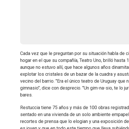
Cada vez que le preguntan por su situación habla de c
hogar en el que su compañía, Teatro Uno, brilló hasta 
aunque no estuvo allí, que hace algunos años dinamita
explotar los cristales de un bazar de la cuadra y asus
vecino del barrio. "Era el único teatro de Uruguay que
gimnasio", dice con desprecio. "Un gim-na-sio, te lo j
bares.
Restuccia tiene 75 años y más de 100 obras registradas
sentado en una vivienda de un solo ambiente empapela
recortes de prensa que lo elogian y una exposición d
es joven y que en todo este tiempo que lleva subiéndo