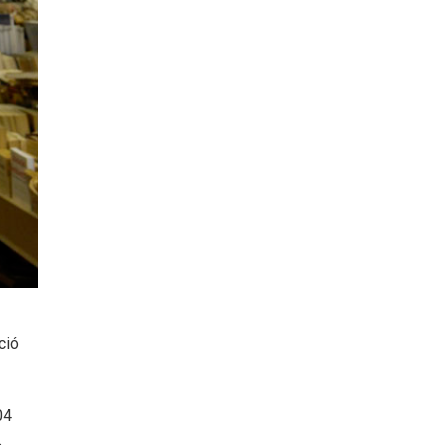
ció
04
.