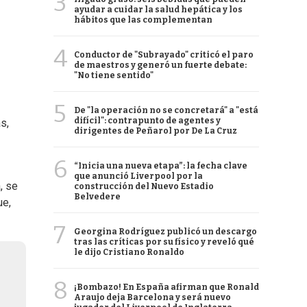
3
ayudar a cuidar la salud hepática y los
hábitos que las complementan
4
Conductor de "Subrayado" criticó el paro
de maestros y generó un fuerte debate:
"No tiene sentido"
5
De "la operación no se concretará" a "está
difícil": contrapunto de agentes y
s,
dirigentes de Peñarol por De La Cruz
6
“Inicia una nueva etapa”: la fecha clave
que anunció Liverpool por la
, se
construcción del Nuevo Estadio
Belvedere
ue,
7
Georgina Rodríguez publicó un descargo
tras las críticas por su físico y reveló qué
le dijo Cristiano Ronaldo
8
¡Bombazo! En España afirman que Ronald
Araujo deja Barcelona y será nuevo