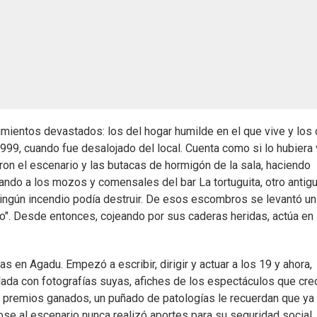
imientos devastados: los del hogar humilde en el que vive y los 
1999, cuando fue desalojado del local. Cuenta como si lo hubiera 
ron el escenario y las butacas de hormigón de la sala, haciendo
tando a los mozos y comensales del bar La tortuguita, otro antig
 ningún incendio podía destruir. De esos escombros se levantó un
uro". Desde entonces, cojeando por sus caderas heridas, actúa en
 en Agadu. Empezó a escribir, dirigir y actuar a los 19 y ahora,
da con fotografías suyas, afiches de los espectáculos que cre
e premios ganados, un puñado de patologías le recuerdan que ya
se al escenario nunca realizó aportes para su seguridad social.