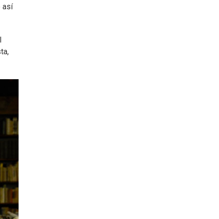
 así
l
ta,