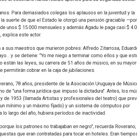
ranos. Para demasiados colegas los aplausos en la juventud y la
ne la suerte de que el Estado le otorgó una pensión graciable —po
cio de unos $ 15.000 mensuales y además Agadu le paga casi $ 4.
 explica este actor.
a a sus maestros que murieron pobres: Alfredo Zitarrosa, Eduard
ayo… y se detiene: "Yo me niego a terminar como ellos y que est
 están las leyes, su carrera de 51 años de músico, en su mayorí
 permitirán cobrar en la caja de jubilaciones.
erano, 78 años, presidente de la Asociación Uruguaya de Músi
o de "una forma jurídica que impuso la dictadura". Antes, los mú
ley de 1953 (llamada Artistas y profesionales del teatro) que prev
 un mínimo y un máximo fijado) y un sistema de cómputos por
 lo largo del año, hubiera períodos de inactividad.
rque los patrones no trabajaban en negro", recuerda Roverano,
rquestas que eran contratadas para tocar en hoteles. Eran tiempo