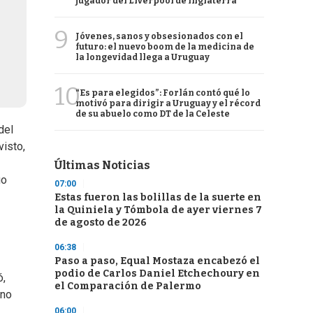
jugador del Liverpool de Inglaterra
9
Jóvenes, sanos y obsesionados con el
futuro: el nuevo boom de la medicina de
la longevidad llega a Uruguay
10
“Es para elegidos”: Forlán contó qué lo
motivó para dirigir a Uruguay y el récord
de su abuelo como DT de la Celeste
del
visto,
Últimas Noticias
uo
07:00
Estas fueron las bolillas de la suerte en
la Quiniela y Tómbola de ayer viernes 7
de agosto de 2026
06:38
Paso a paso, Equal Mostaza encabezó el
podio de Carlos Daniel Etchechoury en
ó,
el Comparación de Palermo
 no
06:00