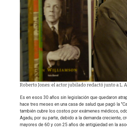
Roberto Jones: el actor jubilado redactó junto a L. A
Es en esos 30 años sin legislación que quedaron atrap
hace tres meses en una casa de salud que pagó la "Ca
también cubre los costos por exámenes médicos, odont
Agadu, por su parte, debido a la demanda creciente, 
mayores de 60 y con 25 años de antigüedad en la asoc