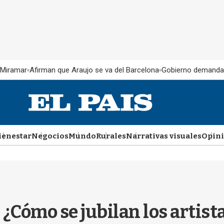
 Miramar
Afirman que Araujo se va del Barcelona
Gobierno demanda
ienestar
Negocios
Mundo
Rurales
Narrativas visuales
Opin
 ¿Cómo se jubilan los artist