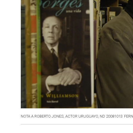
NOTA A ROBERTO JONES, ACTOR URUGUAYO, ND 20081013
FER