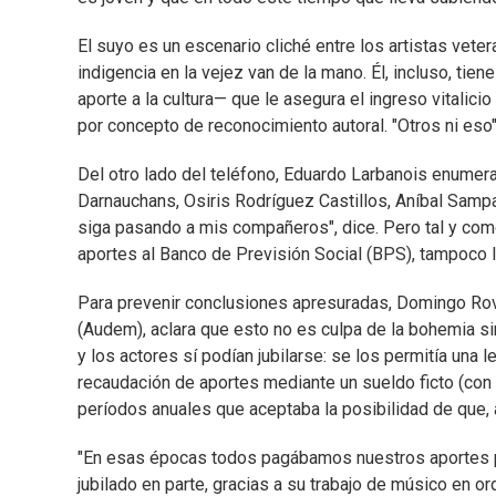
El suyo es un escenario cliché entre los artistas vete
indigencia en la vejez van de la mano. Él, incluso, tie
aporte a la cultura— que le asegura el ingreso vitali
por concepto de reconocimiento autoral. "Otros ni eso",
Del otro lado del teléfono, Eduardo Larbanois enumer
Darnauchans, Osiris Rodríguez Castillos, Aníbal Samp
siga pasando a mis compañeros", dice. Pero tal y como
aportes al Banco de Previsión Social (BPS), tampoco le
Para prevenir conclusiones apresuradas, Domingo Rov
(Audem), aclara que esto no es culpa de la bohemia sin
y los actores sí podían jubilarse: se los permitía una 
recaudación de aportes mediante un sueldo ficto (con
períodos anuales que aceptaba la posibilidad de que, a
"En esas épocas todos pagábamos nuestros aportes po
jubilado en parte, gracias a su trabajo de músico en o