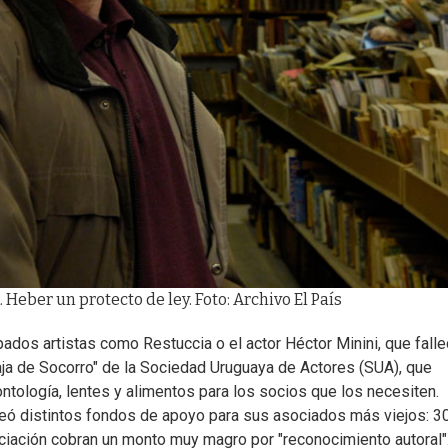
. Heber un protecto de ley. Foto: Archivo El País
ados artistas como Restuccia o el actor Héctor Minini, que falle
ja de Socorro" de la Sociedad Uruguaya de Actores (SUA), que
ología, lentes y alimentos para los socios que los necesiten.
creó distintos fondos de apoyo para sus asociados más viejos: 3
iación cobran un monto muy magro por "reconocimiento autoral"