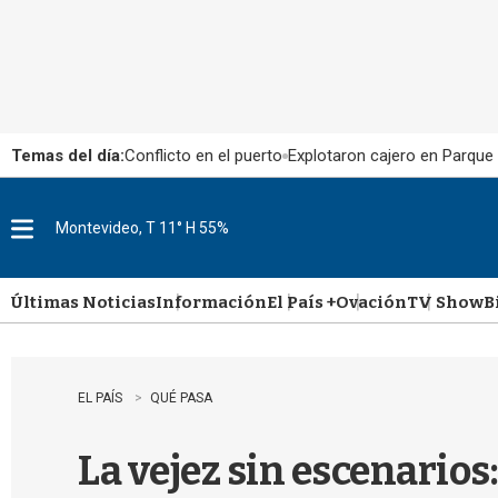
Temas del día:
Conflicto en el puerto
Explotaron cajero en Parque
Montevideo, T 11° H 55%
M
e
n
u
Últimas Noticias
Información
El País +
Ovación
TV Show
B
EL PAÍS
QUÉ PASA
La vejez sin escenarios: