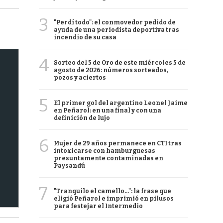
3
"Perdí todo": el conmovedor pedido de
ayuda de una periodista deportiva tras
incendio de su casa
4
Sorteo del 5 de Oro de este miércoles 5 de
agosto de 2026: números sorteados,
pozos y aciertos
5
El primer gol del argentino Leonel Jaime
en Peñarol: en una final y con una
definición de lujo
6
Mujer de 29 años permanece en CTI tras
intoxicarse con hamburguesas
presuntamente contaminadas en
Paysandú
7
"Tranquilo el camello...": la frase que
eligió Peñarol e imprimió en pilusos
para festejar el Intermedio