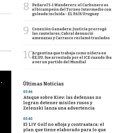
8
Peñarol 5-1 Wanderers: el Carbonero es
el bicampeón del Torneo Intermedio con
goleada incluida - EL PAÍS Uruguay
9
Conexión Ganadera: Justicia prorrogó
las cautelares; Cabral denunció
amenazas y Carrasco reclamó traslados
10
Argentina que trabaja como niñera en
EE.UU. fue arrestada por el ICE cuando iba
a ver un partido del Mundial
cha argentino en "Subrayado"
Últimas Noticias
03:46
Ataque sobre Kiev: las defensas no
logran detener misiles rusos y
Zelenski lanza una advertencia
03:40
El LIV Golf no afloja y contraataca: el
plan que tiene elaborado para lo que