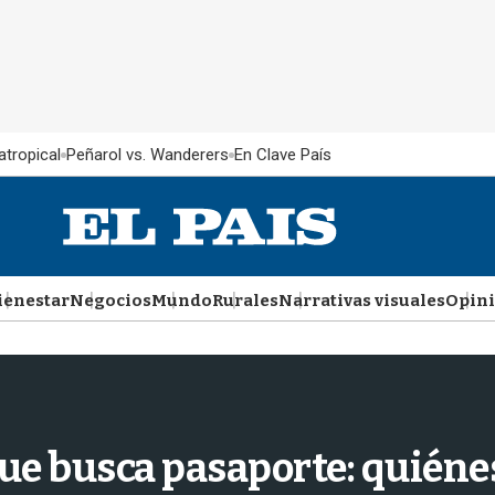
atropical
Peñarol vs. Wanderers
En Clave País
ienestar
Negocios
Mundo
Rurales
Narrativas visuales
Opin
ue busca pasaporte: quiénes