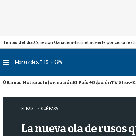
Temas del día:
Conexión Ganadera
Inumet advierte por ciclón extr
Montevideo, T 15° H 89%
M
e
n
u
Últimas Noticias
Información
El País +
Ovación
TV Show
B
EL PAÍS
QUÉ PASA
La nueva ola de rusos q