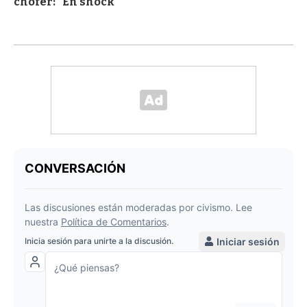
chofer: "En shock"