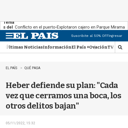
Tema
s del
Conflicto en el puerto
Explotaron cajero en Parque Miramar
día:
Suscribite al 50% OFF
Ingresar
M
e
Últimas Noticias
Información
El País +
Ovación
TV Show
n
M
u
o
s
t
EL PAÍS
QUÉ PASA
r
a
Heber defiende su plan: "Cada
r
b
vez que cerramos una boca, los
�
s
otros delitos bajan"
q
u
e
d
05/11/2022, 15:32