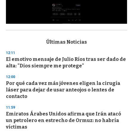
0
s
e
c
Últimas Noticias
o
n
12:11
d
El emotivo mensaje de Julio Ríos tras ser dado de
s
o
alta: "Dios siempre me protege"
f
3
12:00
3
s
Por qué cada vez más jóvenes eligen la cirugía
e
láser para dejar de usar anteojos o lentes de
c
contacto
o
n
d
11:59
s
Emiratos Árabes Unidos afirma que Irán atacó
un petrolero en estrecho de Ormuz: no habría
víctimas