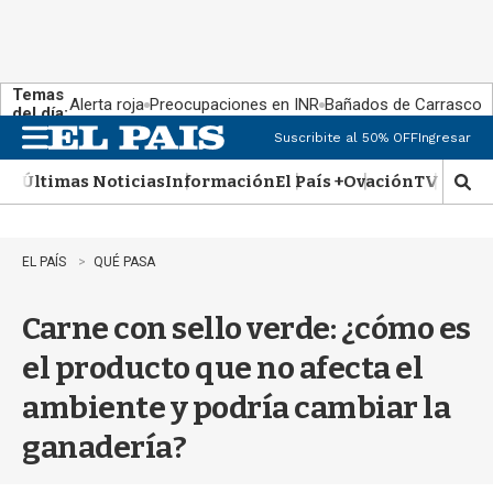
Temas
Alerta roja
Preocupaciones en INR
Bañados de Carrasco
del día:
Suscribite al 50% OFF
Ingresar
M
e
Últimas Noticias
Información
El País +
Ovación
TV Show
n
M
u
o
s
t
EL PAÍS
QUÉ PASA
r
a
Carne con sello verde: ¿cómo es
r
b
el producto que no afecta el
�
s
ambiente y podría cambiar la
q
u
ganadería?
e
d