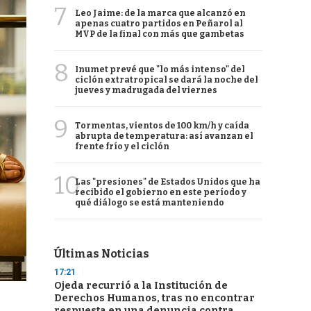
7
Leo Jaime: de la marca que alcanzó en
apenas cuatro partidos en Peñarol al
MVP de la final con más que gambetas
8
Inumet prevé que "lo más intenso" del
ciclón extratropical se dará la noche del
jueves y madrugada del viernes
9
Tormentas, vientos de 100 km/h y caída
abrupta de temperatura: así avanzan el
frente frío y el ciclón
10
Las "presiones" de Estados Unidos que ha
recibido el gobierno en este período y
qué diálogo se está manteniendo
Últimas Noticias
17:21
Ojeda recurrió a la Institución de
Derechos Humanos, tras no encontrar
respuesta en una denuncia contra