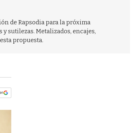
s
q
u
e
ción de Rapsodia para la próxima
d
y sutilezas. Metalizados, encajes,
a
 esta propuesta.
 en