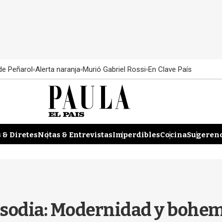
 de Peñarol
Alerta naranja
Murió Gabriel Rossi
En Clave País
 & Diretes
Notas & Entrevistas
Imperdibles
Cocina
Sugerenc
psodia: Modernidad y bohem