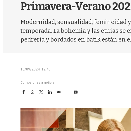
Primavera-Verano 202
Modernidad, sensualidad, femineidad y 
temporada. La bohemia y las etnias se e
pedrería y bordados en batik están en e
13/09/2024, 12:45
Compartir esta noticia
F
W
T
L
E
a
h
w
i
m
c
a
i
n
a
e
t
t
k
i
b
s
t
e
l
o
A
e
d
o
p
r
I