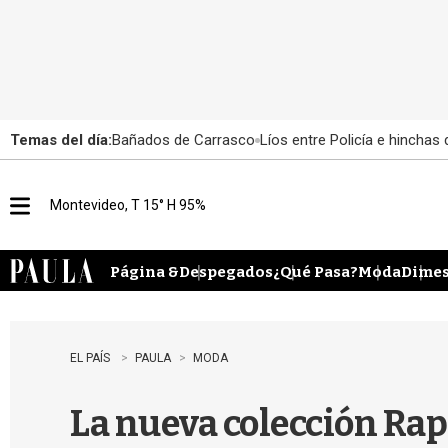
Temas del día:
Bañados de Carrasco
Líos entre Policía e hinchas
Montevideo, T 15° H 95%
M
e
n
u
Página &
Despegados
¿Qué Pasa?
Moda
Dimes
EL PAÍS
PAULA
MODA
La nueva colección Ra