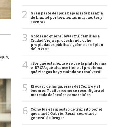
2
Gran parte del país bajo alerta naranja
de Inumet por tormentas muy fuertes y
severas
3
Gobierno quiere llevar mil familias a
Ciudad Vieja aprovechando ocho
propiedades públicas: ¿cómo es el plan
del MVOT?
ajes,
4
¿Por qué está lenta o se cae la plataforma
e-BROU, qué alcance tiene el problema,
qué riesgos hay y cuándo se resolverá?
5
El ocaso de las galerías del Centro y el
boom en Pocitos: cómo se reconfigura el
mercado de locales comerciales
6
Cómo fue el siniestro de tránsito por el
que murió Gabriel Rossi, secretario
general de Drogas