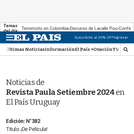
Temas
Terremoto en Colombia
Discurso de Lacalle Pou
Confere
del día:
M
Suscribite al 50% OFF
Ingresar
e
n
Últimas Noticias
Información
El País +
Ovación
TV Show
M
u
o
s
t
r
Noticias de
a
r
Revista Paula Setiembre 2024
en
b
�
El País Uruguay
s
q
u
Edición: N°382
e
Titulo: ¡De Película!
d