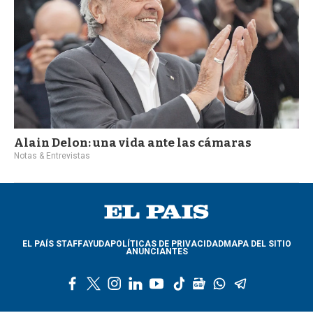
Alain Delon: una vida ante las cámaras
Notas & Entrevistas
EL PAÍS STAFF
AYUDA
POLÍTICAS DE PRIVACIDAD
MAPA DEL SITIO
ANUNCIANTES
f
t
i
l
y
t
g
w
t
a
w
n
i
o
i
o
h
e
c
i
s
n
u
k
o
a
l