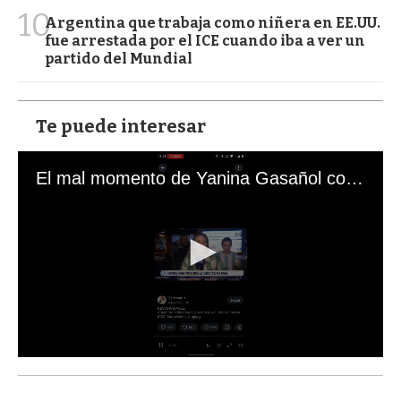
10
Argentina que trabaja como niñera en EE.UU.
fue arrestada por el ICE cuando iba a ver un
partido del Mundial
Te puede interesar
El mal momento de Yanina Gasañol con un hincha argentino en "Subrayado"
0
s
e