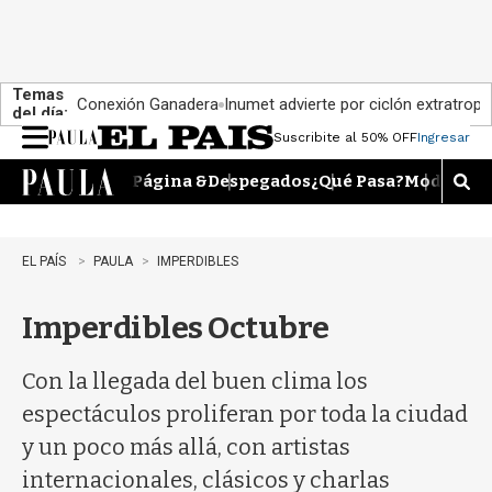
Temas
Conexión Ganadera
Inumet advierte por ciclón extratropi
del día:
Suscribite al 50% OFF
Ingresar
M
e
Página &
Despegados
¿Qué Pasa?
Moda
Dime
n
M
u
o
s
t
EL PAÍS
PAULA
IMPERDIBLES
r
a
Imperdibles Octubre
r
b
�
Con la llegada del buen clima los
s
q
espectáculos proliferan por toda la ciudad
u
y un poco más allá, con artistas
e
d
internacionales, clásicos y charlas