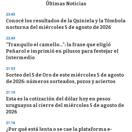
c
Últimas Noticias
o
n
23:45
d
Conocé los resultados de la Quiniela y la Tómbola
s
o
nocturna del miércoles 5 de agosto de 2026
f
3
22:49
3
s
"Tranquilo el camello...": la frase que eligió
e
Peñarol e imprimió en pilusos para festejar el
c
Intermedio
o
n
d
21:53
s
Sorteo del 5 de Oro de este miércoles 5 de agosto
de 2026: números sorteados, pozos y aciertos
21:19
Esta es la cotización del dólar hoy en pesos
uruguayos al cierre del miércoles 5 de agosto de
2026
21:16
¿Por qué está lenta o se cae la plataforma e-